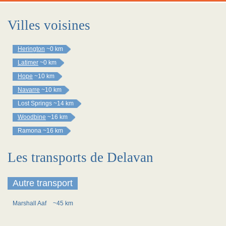
Villes voisines
Herington
~0 km
Latimer
~0 km
Hope
~10 km
Navarre
~10 km
Lost Springs
~14 km
Woodbine
~16 km
Ramona
~16 km
Les transports de Delavan
Autre transport
Marshall Aaf
~45 km