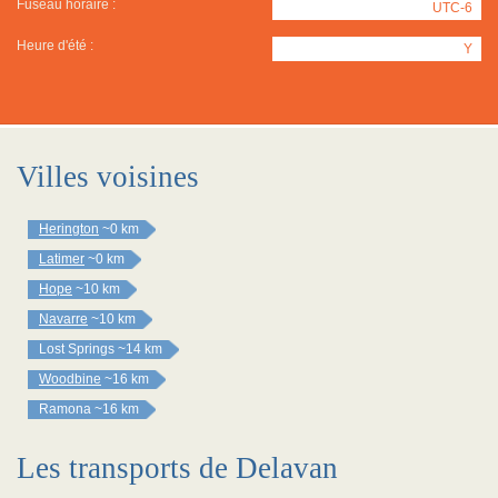
Fuseau horaire :
UTC-6
Heure d'été :
Y
Villes voisines
Herington
~0 km
Latimer
~0 km
Hope
~10 km
Navarre
~10 km
Lost Springs
~14 km
Woodbine
~16 km
Ramona
~16 km
Les transports de Delavan