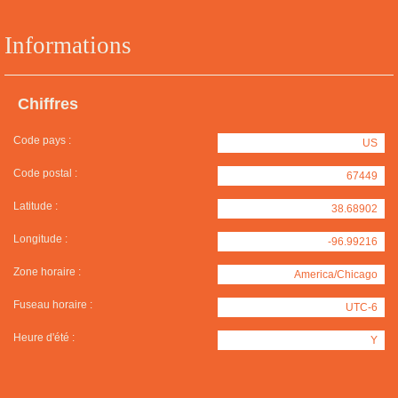
Informations
Chiffres
Code pays :
US
Code postal :
67449
Latitude :
38.68902
Longitude :
-96.99216
Zone horaire :
America/Chicago
Fuseau horaire :
UTC-6
Heure d'été :
Y