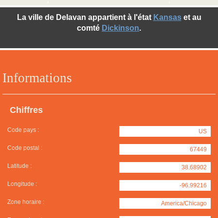
La ville de Delavan appartient à l'état
Kansas
et au
comté
Dickinson
.
Informations
Chiffres
Code pays :
US
Code postal :
67449
Latitude :
38.68902
Longitude :
-96.99216
Zone horaire :
America/Chicago