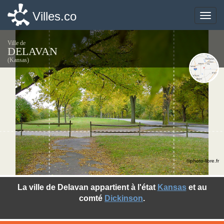
Villes.co
Villes.co
Toggle
Toggle
naviga
naviga
Ville de
DELAVAN
(Kansas)
©photo-libre.fr
La ville de Delavan appartient à l'état
Kansas
et au
comté
Dickinson
.