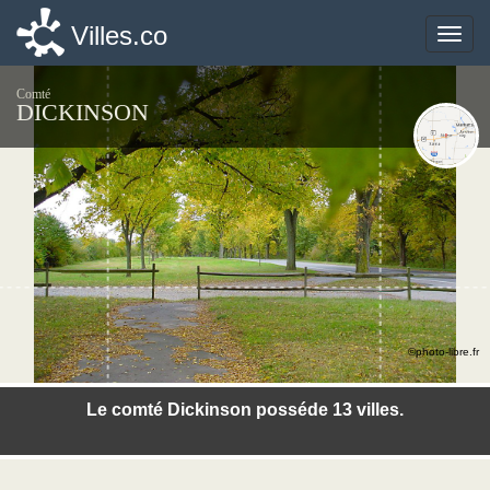
Villes.co
Villes.co
Toggle
Toggle
naviga
naviga
Comté
DICKINSON
©photo-libre.fr
Le comté Dickinson posséde 13 villes.