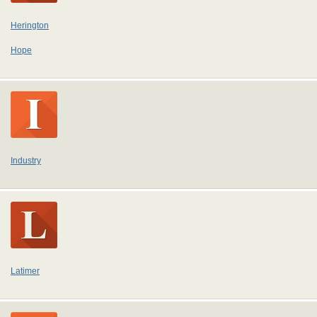
Herington
Hope
Industry
Latimer