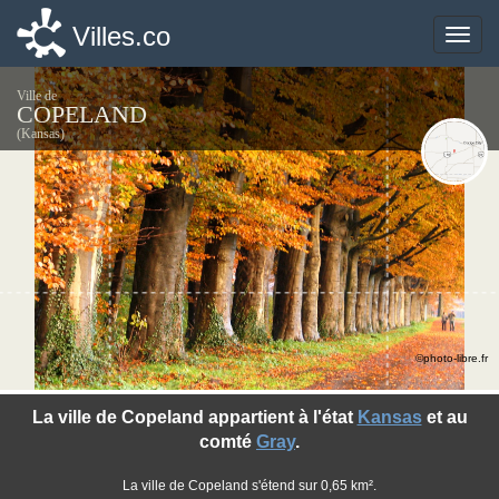
Villes.co
Villes.co
Toggle
Toggle
naviga
naviga
Ville de
COPELAND
(Kansas)
©photo-libre.fr
La ville de Copeland appartient à l'état
Kansas
et au
comté
Gray
.
La ville de Copeland s'étend sur 0,65 km².