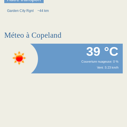
Garden City Rgnl
~44 km
Méteo à Copeland
39 °C
Couverture nuageuse: 0 %
Vent: S 23 km/h