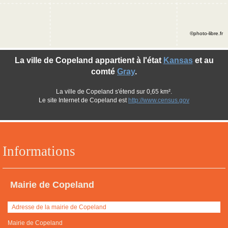
©photo-libre.fr
La ville de Copeland appartient à l'état
Kansas
et au
comté
Gray
.
La ville de Copeland s'étend sur 0,65 km².
Le site Internet de Copeland est
http://www.census.gov
Informations
Mairie de Copeland
Adresse de la mairie de Copeland
Mairie de Copeland