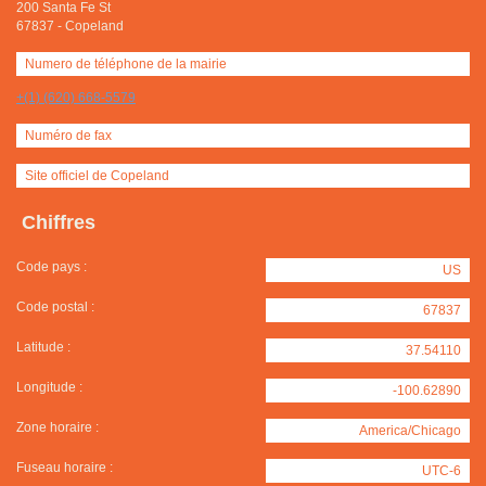
200 Santa Fe St
67837
-
Copeland
Numero de téléphone de la mairie
+(1) (620) 668-5579
Numéro de fax
Site officiel de Copeland
Chiffres
Code pays :
US
Code postal :
67837
Latitude :
37.54110
Longitude :
-100.62890
Zone horaire :
America/Chicago
Fuseau horaire :
UTC-6