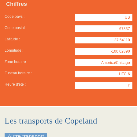
Chiffres
Code pays :
US
Code postal :
67837
Latitude :
37.54110
Longitude :
-100.62890
Zone horaire :
America/Chicago
Fuseau horaire :
UTC-6
Heure d'été :
Y
Les transports de Copeland
Autre transport