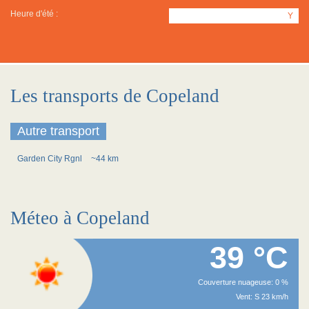
Heure d'été :
Y
Les transports de Copeland
Autre transport
Garden City Rgnl
~44 km
Méteo à Copeland
39 °C
Couverture nuageuse: 0 %
Vent: S 23 km/h