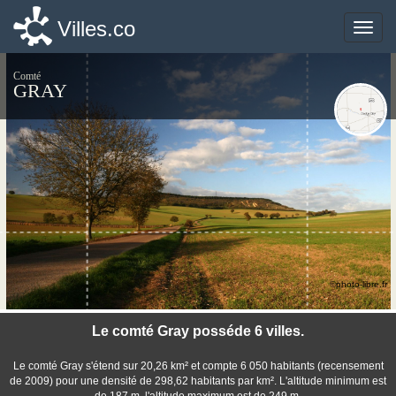
Villes.co
Villes.co
Toggle
Toggle
naviga
naviga
Comté
GRAY
©photo-libre.fr
Le comté Gray posséde 6 villes.
Le comté Gray s'étend sur 20,26 km² et compte 6 050 habitants (recensement
de 2009) pour une densité de 298,62 habitants par km². L'altitude minimum est