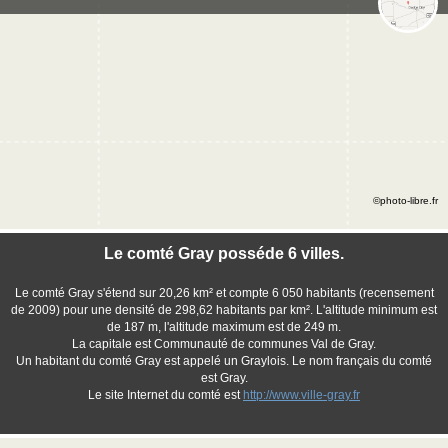
©photo-libre.fr
Le comté Gray posséde 6 villes.
Le comté Gray s'étend sur 20,26 km² et compte 6 050 habitants (recensement
de 2009) pour une densité de 298,62 habitants par km². L'altitude minimum est
de 187 m, l'altitude maximum est de 249 m.
La capitale est Communauté de communes Val de Gray.
Un habitant du comté Gray est appelé un Graylois. Le nom français du comté
est Gray.
Le site Internet du comté est
http://www.ville-gray.fr