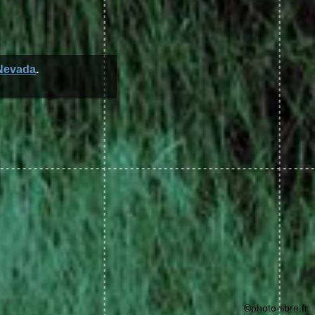
Nevada
.
©photo-libre.fr