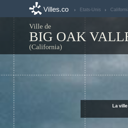
Villes.co
Villes.co
Etats-Unis
Etats-Unis
Californ
Californ
Ville de
BIG OAK VALL
(California)
La vill