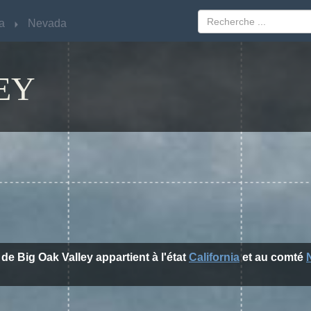
ia
ia
Nevada
Nevada
EY
e de Big Oak Valley appartient à l'état
California
et au comté