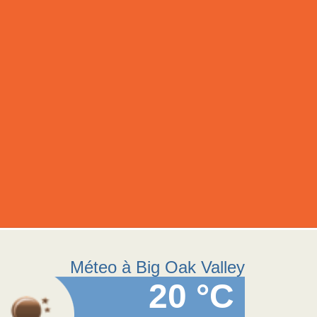
Méteo à Big Oak Valley
20 °C