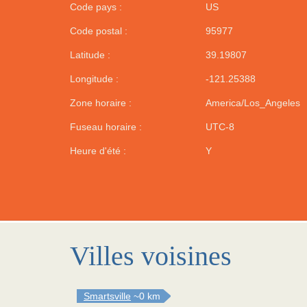
Code pays :
US
Code postal :
95977
Latitude :
39.19807
Longitude :
-121.25388
Zone horaire :
America/Los_Angeles
Fuseau horaire :
UTC-8
Heure d'été :
Y
Villes voisines
Smartsville
~0 km