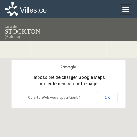
Villes.co
Villes.co
Toggle
Toggle
naviga
naviga
Carte de
STOCKTON
(Alabama)
Impossible de charger Google Maps
Impossible de charger Google Maps
correctement sur cette page.
correctement sur cette page.
OK
OK
Ce site Web vous appartient ?
Ce site Web vous appartient ?