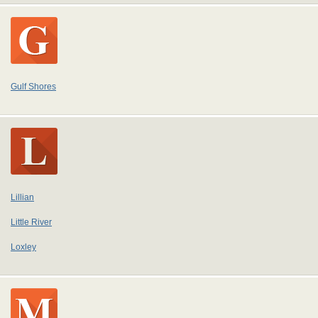
Gulf Shores
Lillian
Little River
Loxley