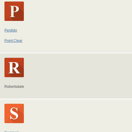
Perdido
Point Clear
Robertsdale