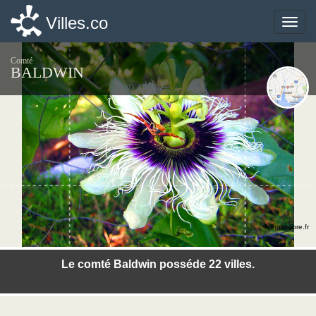
Villes.co
Villes.co
Toggle
Toggle
naviga
naviga
Comté
BALDWIN
©photo-libre.fr
Le comté Baldwin posséde 22 villes.