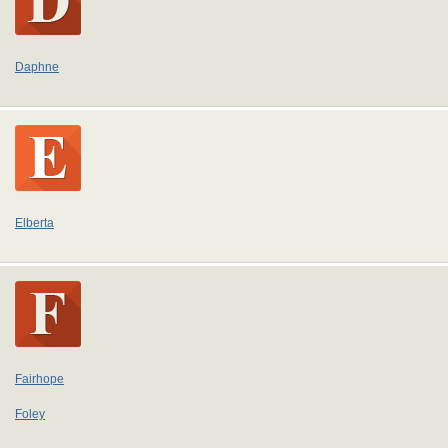
Daphne
Elberta
Fairhope
Foley