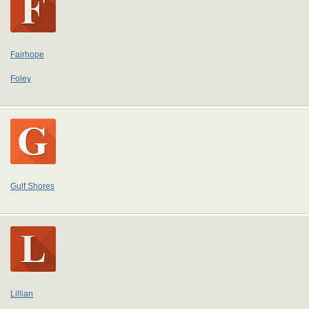
Fairhope
Foley
Gulf Shores
Lillian