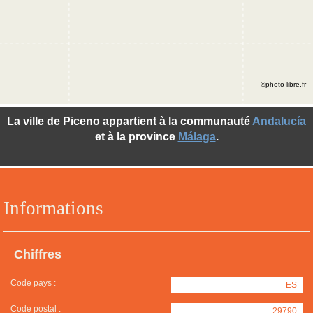
©photo-libre.fr
La ville de Piceno appartient à la communauté
Andalucía
et à la province
Málaga
.
Informations
Chiffres
Code pays :
ES
Code postal :
29790