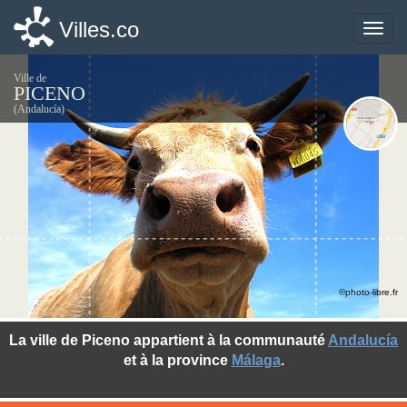
Villes.co
Villes.co
Toggle
Toggle
naviga
naviga
Ville de
PICENO
(Andalucía)
©photo-libre.fr
La ville de Piceno appartient à la communauté
Andalucía
et à la province
Málaga
.