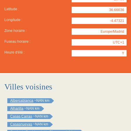
Latitude :
36.66636
Longitude :
-4.47321
Zone horaire :
Europe/Madrid
Fuseau horaire :
UTC+1
Heure d'été :
Y
Villes voisines
Albercablanca
~NAN km
Alharilla
~NAN km
Casas Carras
~NAN km
Casasnuevas
~NAN km