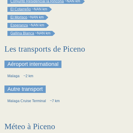
Conjunto Residencial la Rincona
~NAN km
El Cotarreño
~NAN km
El Morisco
~NAN km
Esperanza
~NAN km
Gallina Blanca
~NAN km
Les transports de Piceno
Aéroport international
Malaga
~2 km
Autre transport
Malaga Cruise Terminal
~7 km
Méteo à Piceno