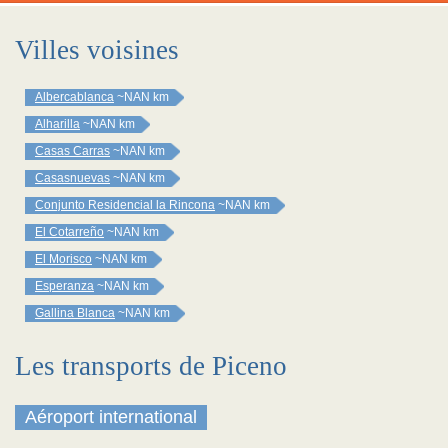
Villes voisines
Albercablanca
~NAN km
Alharilla
~NAN km
Casas Carras
~NAN km
Casasnuevas
~NAN km
Conjunto Residencial la Rincona
~NAN km
El Cotarreño
~NAN km
El Morisco
~NAN km
Esperanza
~NAN km
Gallina Blanca
~NAN km
Les transports de Piceno
Aéroport international