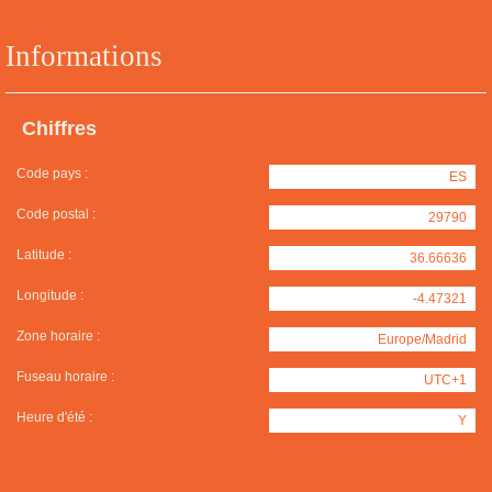
Informations
Chiffres
Code pays :
ES
Code postal :
29790
Latitude :
36.66636
Longitude :
-4.47321
Zone horaire :
Europe/Madrid
Fuseau horaire :
UTC+1
Heure d'été :
Y