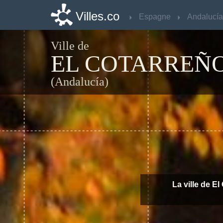
Villes.co
Villes.co
Espagne
Espagne
Andalucía
Andalucía
Ville de
EL COTARREÑ
(Andalucía)
La ville de E