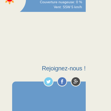
Couverture nuageuse: 0 %
Vent: SSW 5 km/h
Rejoignez-nous !