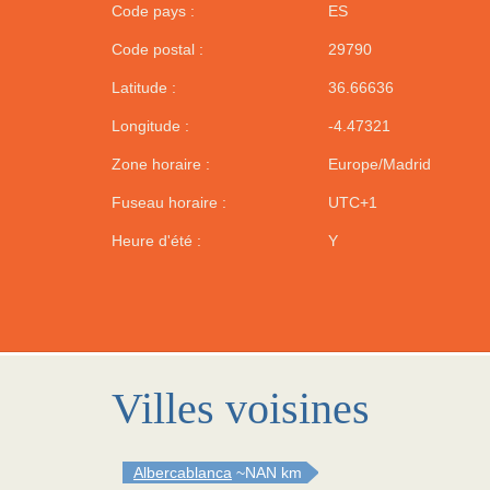
Code pays :
ES
Code postal :
29790
Latitude :
36.66636
Longitude :
-4.47321
Zone horaire :
Europe/Madrid
Fuseau horaire :
UTC+1
Heure d'été :
Y
Villes voisines
Albercablanca
~NAN km