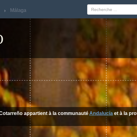
Málaga
Málaga
O
l Cotarreño appartient à la communauté
Andalucía
et à la pr