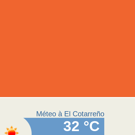
Méteo à El Cotarreño
32 °C