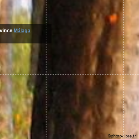
ovince
Málaga
.
©photo-libre.fr