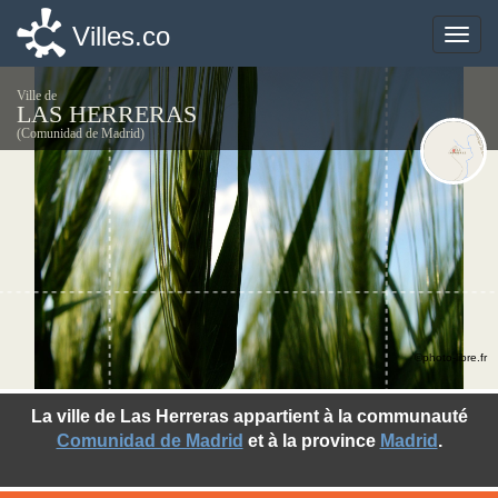
Villes.co
Villes.co
Toggle
Toggle
naviga
naviga
Ville de
LAS HERRERAS
(Comunidad de Madrid)
©photo-libre.fr
La ville de Las Herreras appartient à la communauté
Comunidad de Madrid
et à la province
Madrid
.