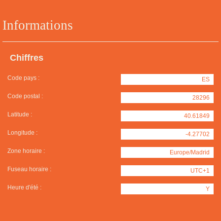
Informations
Chiffres
Code pays :
ES
Code postal :
28296
Latitude :
40.61849
Longitude :
-4.27702
Zone horaire :
Europe/Madrid
Fuseau horaire :
UTC+1
Heure d'été :
Y