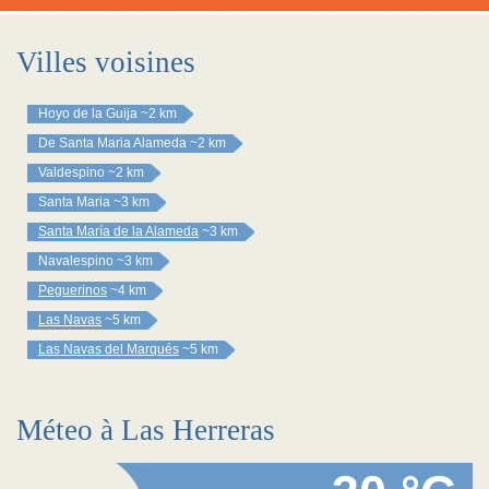
Villes voisines
Hoyo de la Guija
~2 km
De Santa Maria Alameda
~2 km
Valdespino
~2 km
Santa Maria
~3 km
Santa María de la Alameda
~3 km
Navalespino
~3 km
Peguerinos
~4 km
Las Navas
~5 km
Las Navas del Marqués
~5 km
Méteo à Las Herreras