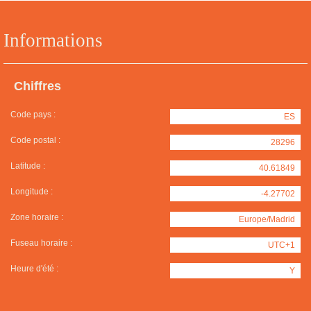
Informations
Chiffres
Code pays :
ES
Code postal :
28296
Latitude :
40.61849
Longitude :
-4.27702
Zone horaire :
Europe/Madrid
Fuseau horaire :
UTC+1
Heure d'été :
Y