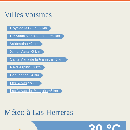
Villes voisines
Hoyo de la Guija
~2 km
De Santa Maria Alameda
~2 km
Valdespino
~2 km
Santa Maria
~3 km
Santa María de la Alameda
~3 km
Navalespino
~3 km
Peguerinos
~4 km
Las Navas
~5 km
Las Navas del Marqués
~5 km
Méteo à Las Herreras
30 °C