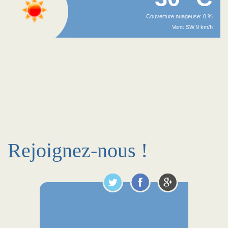
Couverture nuageuse: 0 %
Vent: SW 9 km/h
Rejoignez-nous !