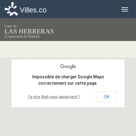
Villes.co
Villes.co
Toggle
Toggle
naviga
naviga
Carte de
LAS HERRERAS
(Comunidad de Madrid)
Impossible de charger Google Maps
Impossible de charger Google Maps
correctement sur cette page.
correctement sur cette page.
OK
OK
Ce site Web vous appartient ?
Ce site Web vous appartient ?