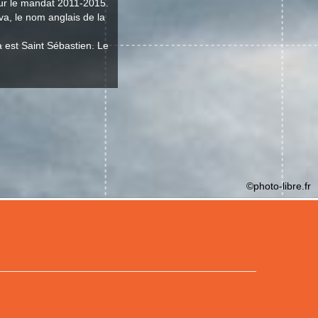
our le mandat 2011-2015.
va, le nom anglais de la
a est Saint Sébastien. Le
©photo-libre.fr