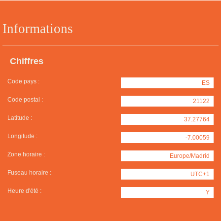
Informations
Chiffres
Code pays :
ES
Code postal :
21122
Latitude :
37.27764
Longitude :
-7.00059
Zone horaire :
Europe/Madrid
Fuseau horaire :
UTC+1
Heure d'été :
Y