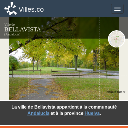
Villes.co
Villes.co
Toggle
Toggle
naviga
naviga
Ville de
BELLAVISTA
(Andalucía)
©photo-libre.fr
La ville de Bellavista appartient à la communauté
Andalucía
et à la province
Huelva
.