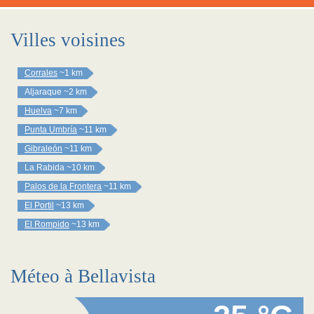
Villes voisines
Corrales
~1 km
Aljaraque
~2 km
Huelva
~7 km
Punta Umbría
~11 km
Gibraleón
~11 km
La Rabida
~10 km
Palos de la Frontera
~11 km
El Portil
~13 km
El Rompido
~13 km
Méteo à Bellavista