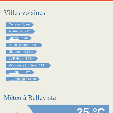
Villes voisines
Corrales
~1 km
Aljaraque
~2 km
Huelva
~7 km
Punta Umbría
~11 km
Gibraleón
~11 km
La Rabida
~10 km
Palos de la Frontera
~11 km
El Portil
~13 km
El Rompido
~13 km
Méteo à Bellavista
25 °C