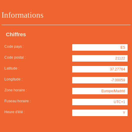
Informations
Chiffres
Code pays :
ES
Code postal :
21122
Latitude :
37.27764
Longitude :
-7.00059
Zone horaire :
Europe/Madrid
Fuseau horaire :
UTC+1
Heure d'été :
Y