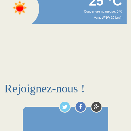
25 °C
Couverture nuageuse: 0 %
Vent: WNW 10 km/h
Rejoignez-nous !