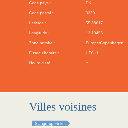
Code pays :
DK
Code postal :
3330
Latitude :
55.88617
Longitude :
12.19466
Zone horaire :
Europe/Copenhagen
Fuseau horaire :
UTC+1
Heure d'été :
Y
Villes voisines
Slangerup
~5 km