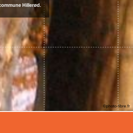
 commune Hillerød.
©photo-libre.fr