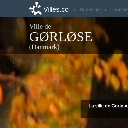
Villes.co
Villes.co
Danemark
Danemark
Danmar
Danmar
Ville de
GØRLØSE
(Danmark)
La ville de Gørløse