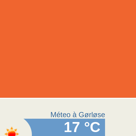
Méteo à Gørløse
17 °C