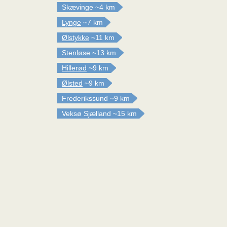
Skævinge
~4 km
Lynge
~7 km
Ølstykke
~11 km
Stenløse
~13 km
Hillerød
~9 km
Ølsted
~9 km
Frederikssund
~9 km
Veksø Sjælland
~15 km