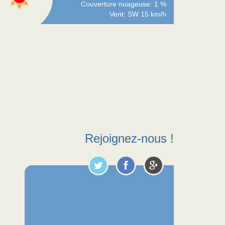
Couverture nuageuse: 1 %
Vent: SW 15 km/h
Rejoignez-nous !