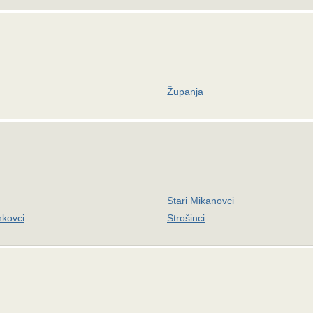
Županja
Stari Mikanovci
nkovci
Strošinci