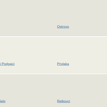
Ostrovo
i Podgajci
Privlaka
Selo
Retkovci