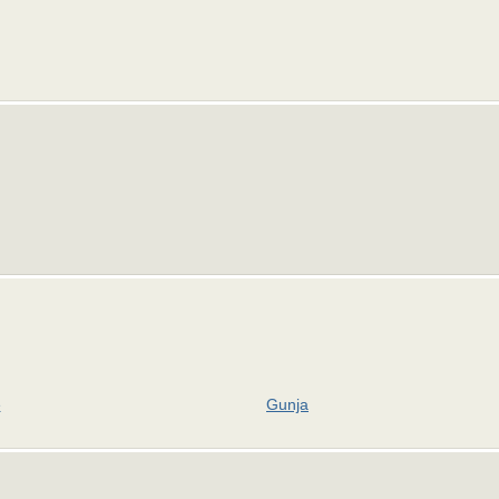
e
Gunja