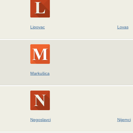
Lipovac
Lovas
Markušica
Negoslavci
Nijemci