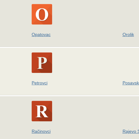
Opatovac
Orolik
Petrovci
Posavsk
Račinovci
Rajevo 