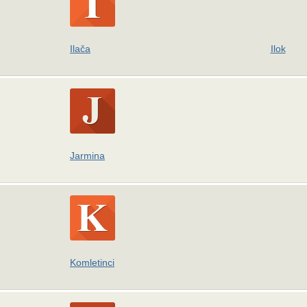
Ilača
Ilok
Jarmina
Komletinci