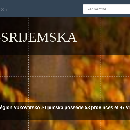
Vukovarsko-Srijemska
Vukovarsko-Srijemska
SRIJEMSKA
région Vukovarsko-Srijemska posséde 53 provinces et 87 vil