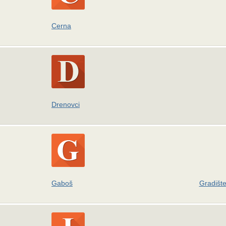
Cerna
Drenovci
Gaboš
Gradišt