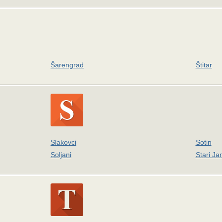
Šarengrad
Štitar
Slakovci
Sotin
Soljani
Stari Ja