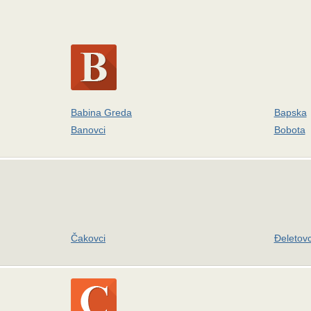
Babina Greda
Bapska
Banovci
Bobota
Čakovci
Đeletovc