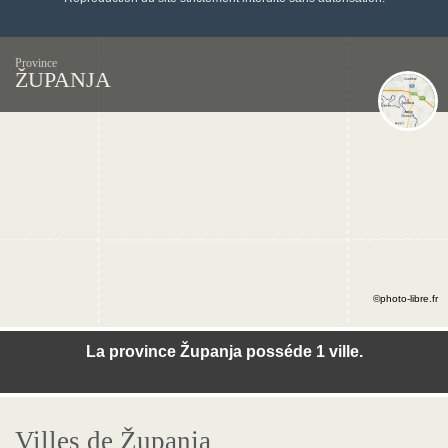
Province
ŽUPANJA
©photo-libre.fr
La province Županja posséde 1 ville.
Villes de Županja