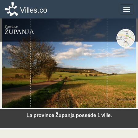
Villes.co
Villes.co
Toggle
Toggle
naviga
naviga
Province
ŽUPANJA
©photo-libre.fr
La province Županja posséde 1 ville.