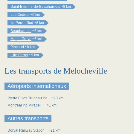
Saint-Etienne-de-Beauharnois
~8 km
Les Cedres
~6 km
Ile-Perrot-Sud
~8 km
Beauharnois
~6 km
Maple Grove
~6 km
Pincourt
~8 km
L'Ile-Perrot
~9 km
Les transports de Melocheville
Aéroports internationaux
Pierre Elliott Trudeau Intl
~23 km
Montreal Intl Mirabel
~41 km
Autres transports
Dorval Railway Station
~21 km