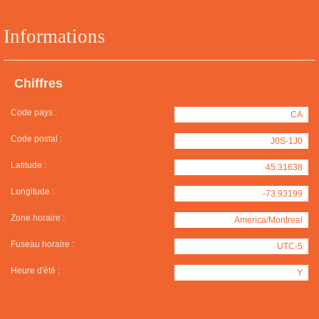
Informations
Chiffres
Code pays :
CA
Code postal :
J0S-1J0
Latitude :
45.31638
Longitude :
-73.93199
Zone horaire :
America/Montreal
Fuseau horaire :
UTC-5
Heure d'été :
Y