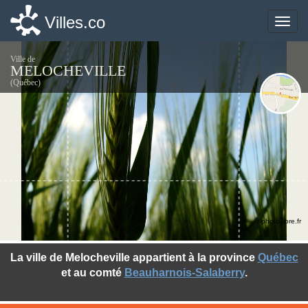
Villes.co
Villes.co
Toggle
Toggle
naviga
naviga
Ville de
MELOCHEVILLE
(Québec)
©photo-libre.fr
La ville de Melocheville appartient à la province
Québec
et au comté
Beauharnois-Salaberry
.