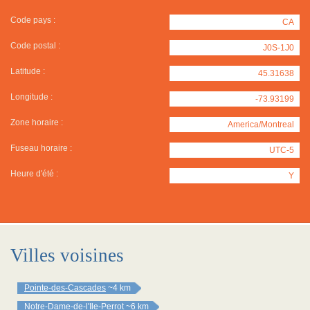
Code pays :
CA
Code postal :
J0S-1J0
Latitude :
45.31638
Longitude :
-73.93199
Zone horaire :
America/Montreal
Fuseau horaire :
UTC-5
Heure d'été :
Y
Villes voisines
Pointe-des-Cascades
~4 km
Notre-Dame-de-l'Ile-Perrot
~6 km