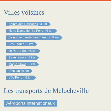
Villes voisines
Pointe-des-Cascades
~4 km
Notre-Dame-de-l'Ile-Perrot
~6 km
Saint-Etienne-de-Beauharnois
~8 km
Les Cedres
~6 km
Ile-Perrot-Sud
~8 km
Beauharnois
~6 km
Maple Grove
~6 km
Pincourt
~8 km
L'Ile-Perrot
~9 km
Les transports de Melocheville
Aéroports internationaux