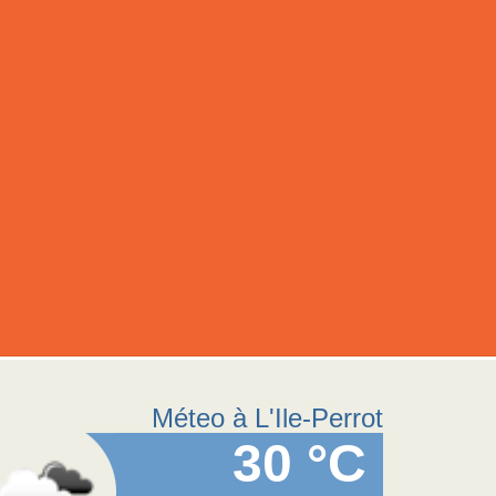
Méteo à L'Ile-Perrot
30 °C