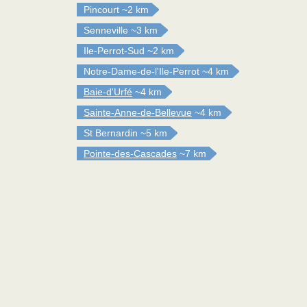
Pincourt
~2 km
Senneville
~3 km
Ile-Perrot-Sud
~2 km
Notre-Dame-de-l'Ile-Perrot
~4 km
Baie-d'Urfé
~4 km
Sainte-Anne-de-Bellevue
~4 km
St Bernardin
~5 km
Pointe-des-Cascades
~7 km