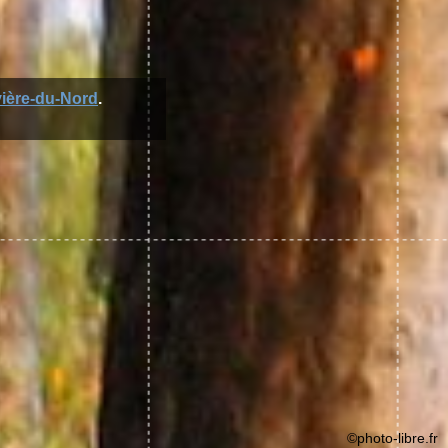
vière-du-Nord
.
©photo-libre.fr