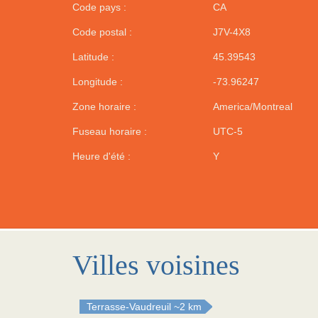
Code pays :
CA
Code postal :
J7V-4X8
Latitude :
45.39543
Longitude :
-73.96247
Zone horaire :
America/Montreal
Fuseau horaire :
UTC-5
Heure d'été :
Y
Villes voisines
Terrasse-Vaudreuil
~2 km