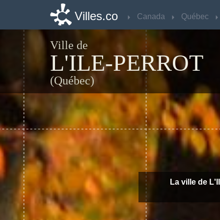
Villes.co
Villes.co
Canada
Canada
Québec
Québec
Ville de
L'ILE-PERROT
(Québec)
La ville de L'