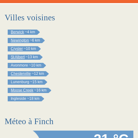
Villes voisines
Berwick
~4 km
Newington
~6 km
Crysler
~10 km
St Albert
~13 km
Avonmore
~10 km
Chesterville
~12 km
Lunenburg
~15 km
Moose Creek
~16 km
Ingleside
~18 km
Méteo à Finch