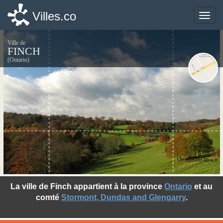
Villes.co
Villes.co
Toggle
Toggle
naviga
naviga
Ville de
FINCH
(Ontario)
©photo-libre.fr
La ville de Finch appartient à la province
Ontario
et au
comté
Stormont, Dundas and Glengarry
.