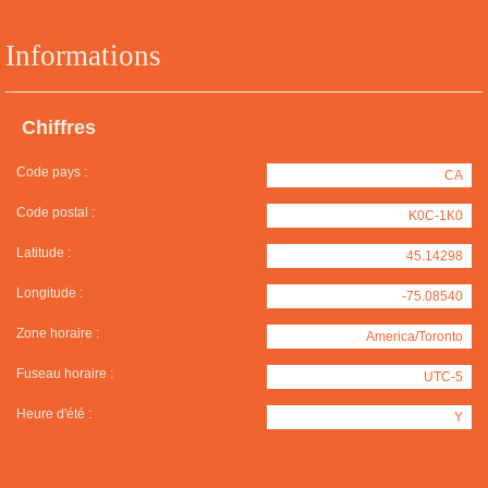
Informations
Chiffres
Code pays :
CA
Code postal :
K0C-1K0
Latitude :
45.14298
Longitude :
-75.08540
Zone horaire :
America/Toronto
Fuseau horaire :
UTC-5
Heure d'été :
Y