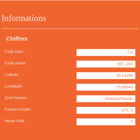
Informations
Chiffres
Code pays :
CA
Code postal :
K0C-1K0
Latitude :
45.14298
Longitude :
-75.08540
Zone horaire :
America/Toronto
Fuseau horaire :
UTC-5
Heure d'été :
Y