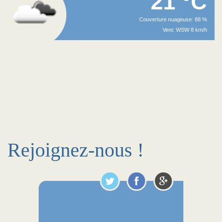
21 °C
Couverture nuageuse: 88 %
Vent: WSW 8 km/h
Rejoignez-nous !