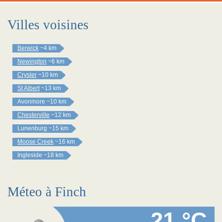
Villes voisines
Berwick
~4 km
Newington
~6 km
Crysler
~10 km
St Albert
~13 km
Avonmore
~10 km
Chesterville
~12 km
Lunenburg
~15 km
Moose Creek
~16 km
Ingleside
~18 km
Méteo à Finch
21 °C