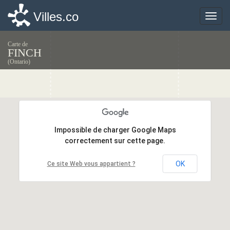
Villes.co
Villes.co
Toggle
Toggle
naviga
naviga
Carte de
FINCH
(Ontario)
Impossible de charger Google Maps
Impossible de charger Google Maps
correctement sur cette page.
correctement sur cette page.
OK
OK
Ce site Web vous appartient ?
Ce site Web vous appartient ?