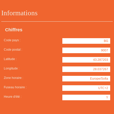
Informations
Chiffres
Code pays :
BG
Code postal :
9007
Latitude :
43.287203
Longitude :
28.037267
Zone horaire :
Europe/Sofia
Fuseau horaire :
UTC+2
Heure d'été :
Y