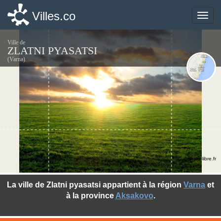
Villes.co
Villes.co
Toggle
Toggle
naviga
naviga
Ville de
ZLATNI PYASATSI
(Varna)
©photo-libre.fr
La ville de Zlatni pyasatsi appartient à la région
Varna
et
à la province
Aksakovo
.