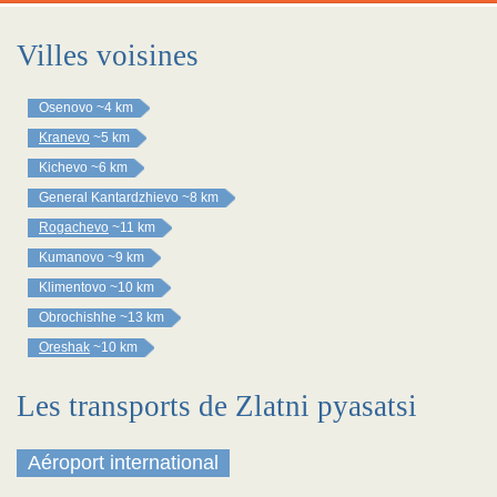
Villes voisines
Osenovo
~4 km
Kranevo
~5 km
Kichevo
~6 km
General Kantardzhievo
~8 km
Rogachevo
~11 km
Kumanovo
~9 km
Klimentovo
~10 km
Obrochishhe
~13 km
Oreshak
~10 km
Les transports de Zlatni pyasatsi
Aéroport international