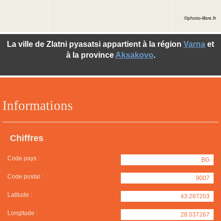
©photo-libre.fr
La ville de Zlatni pyasatsi appartient à la région
Varna
et
à la province
Aksakovo
.
Informations
Chiffres
Code pays :
BG
Code postal :
9007
Latitude :
43.287203
Longitude :
28.037267