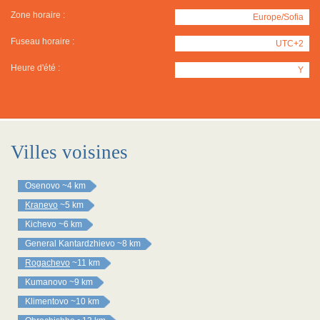
Zone horaire :
Europe/Sofia
Fuseau horaire :
UTC+2
Heure d'été :
Y
Villes voisines
Osenovo
~4 km
Kranevo
~5 km
Kichevo
~6 km
General Kantardzhievo
~8 km
Rogachevo
~11 km
Kumanovo
~9 km
Klimentovo
~10 km