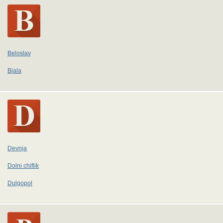
Beloslav
Bjala
Devnja
Dolni chiflik
Dulgopol