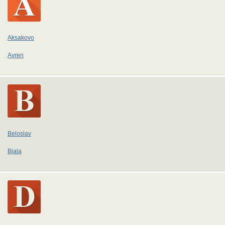
Aksakovo
Avren
Beloslav
Bjala