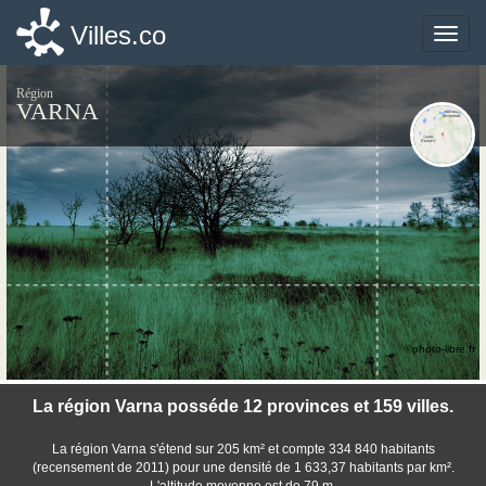
Villes.co
Villes.co
Toggle
Toggle
naviga
naviga
Région
VARNA
©photo-libre.fr
La région Varna posséde 12 provinces et 159 villes.
La région Varna s'étend sur 205 km² et compte 334 840 habitants
(recensement de 2011) pour une densité de 1 633,37 habitants par km².