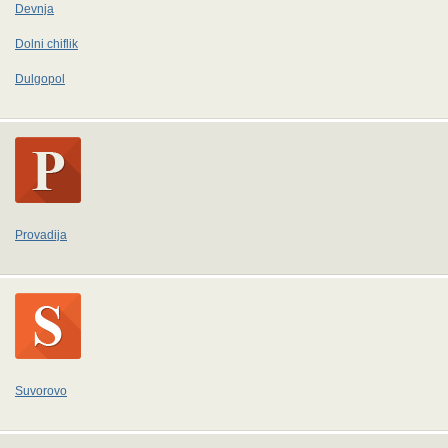
Devnja
Dolni chiflik
Dulgopol
Provadija
Suvorovo