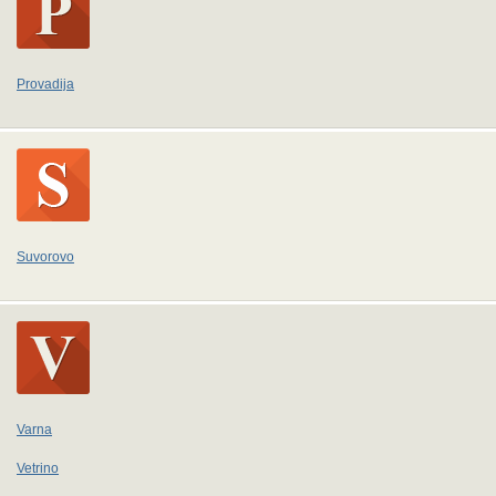
Provadija
Suvorovo
Varna
Vetrino