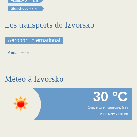
Aksakovo
~7 km
Slunchevo
~7 km
Les transports de Izvorsko
Aéroport international
Varna
~9 km
Méteo à Izvorsko
30 °C
Couverture nuageuse: 5 %
Vent: NNE 21 km/h