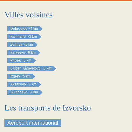
Villes voisines
Dobrogled
~4 km
Kalimanci
~3 km
Zornica
~5 km
Ignatievo
~6 km
Pripek
~6 km
Ljuben Karavelovo
~6 km
Izgrev
~5 km
Aksakovo
~7 km
Slunchevo
~7 km
Les transports de Izvorsko
Aéroport international