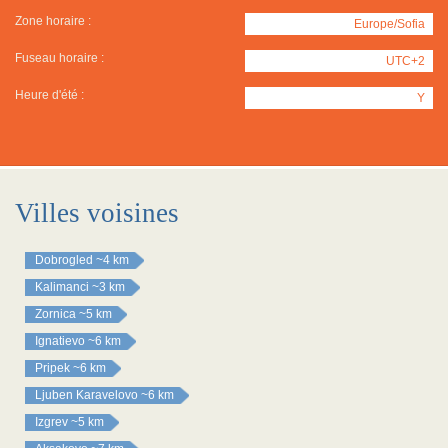
Zone horaire :
Europe/Sofia
Fuseau horaire :
UTC+2
Heure d'été :
Y
Villes voisines
Dobrogled
~4 km
Kalimanci
~3 km
Zornica
~5 km
Ignatievo
~6 km
Pripek
~6 km
Ljuben Karavelovo
~6 km
Izgrev
~5 km