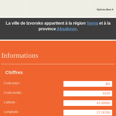
©photo-libre.fr
La ville de Izvorsko appartient à la région
Varna
et à la
province
Aksakovo
.
Informations
Chiffres
Code pays :
BG
Code postal :
9155
Latitude :
43.30000
Longitude :
27.76700