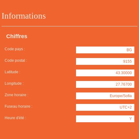
Informations
Chiffres
Code pays :
BG
Code postal :
9155
Latitude :
43.30000
Longitude :
27.76700
Zone horaire :
Europe/Sofia
Fuseau horaire :
UTC+2
Heure d'été :
Y