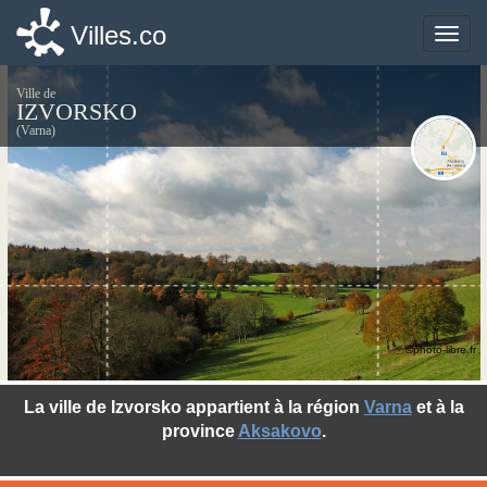
Villes.co
Villes.co
Toggle
Toggle
naviga
naviga
Ville de
IZVORSKO
(Varna)
©photo-libre.fr
La ville de Izvorsko appartient à la région
Varna
et à la
province
Aksakovo
.