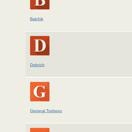
Balchik
Dobrich
General Toshevo