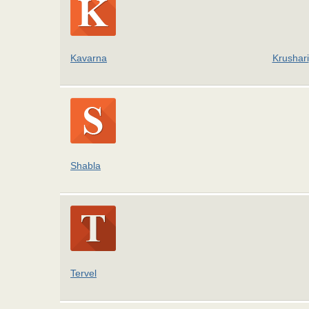
Kavarna
Krushari
Shabla
Tervel