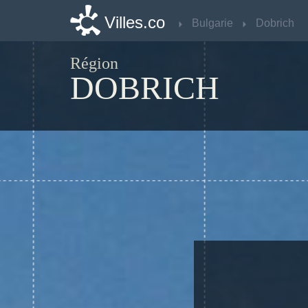
Villes.co
Villes.co
Bulgarie
Bulgarie
Dobrich
Dobrich
Région
DOBRICH