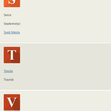
Selce
Septemvrijci
Sveti Nikola
Topola
Travnik