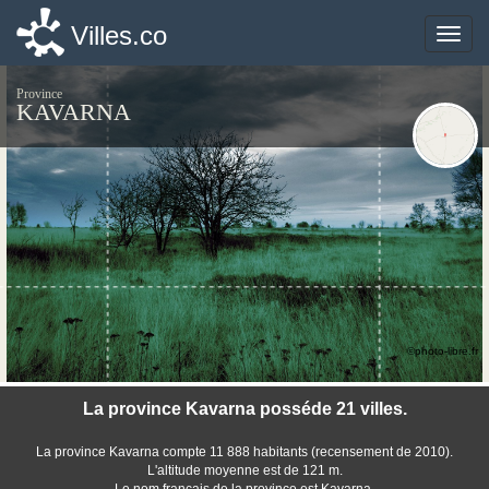
Villes.co
Villes.co
Toggle
Toggle
naviga
naviga
Province
KAVARNA
©photo-libre.fr
La province Kavarna posséde 21 villes.
La province Kavarna compte 11 888 habitants (recensement de 2010).
L'altitude moyenne est de 121 m.