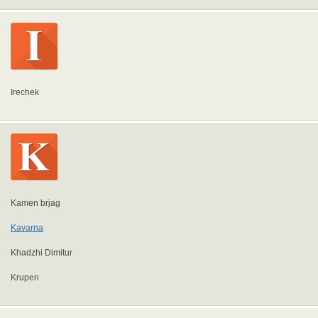
Irechek
Kamen brjag
Kavarna
Khadzhi Dimitur
Krupen