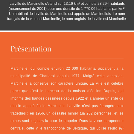
La ville de Marcinelle s'étend sur 13,16 km² et compte 23 294 habitants
(recensement de 2001) pour une densité de 1 770,06 habitants par km².
Un habitant de la ville de Marcinelle est appelé un Marcinellois. Le nom
français de la ville est Marcinelle, le nom anglais de la ville est Marcinelle.
Présentation
Marcinelle, qui compte environ 22 000 habitants, appartient à la
municipalité de Charleroi depuis 1977. Malgré cette annexion,
Marcinelle a conservé son caractère unique. La ville est célèbre
parce que c’est le berceau de la maison d’édition Dupuis, qui
imprime des bandes dessinées depuis 1922 et a amené un style de
dessin appelé école Marcinelle. La ville n’est pas étrangère aux
tragédies : en 1956, un désastre minier tua 262 personnes, et les
ruines sont toujours là pour le rappeler. Dans la zone européenne
centrale, cette ville francophone de Belgique, qui utilise l’euro (€)