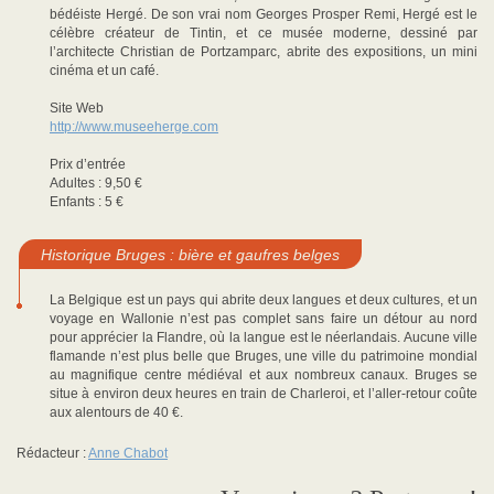
bédéiste Hergé. De son vrai nom Georges Prosper Remi, Hergé est le
célèbre créateur de Tintin, et ce musée moderne, dessiné par
l’architecte Christian de Portzamparc, abrite des expositions, un mini
cinéma et un café.
Site Web
http://www.museeherge.com
Prix d’entrée
Adultes : 9,50 €
Enfants : 5 €
Historique Bruges : bière et gaufres belges
La Belgique est un pays qui abrite deux langues et deux cultures, et un
voyage en Wallonie n’est pas complet sans faire un détour au nord
pour apprécier la Flandre, où la langue est le néerlandais. Aucune ville
flamande n’est plus belle que Bruges, une ville du patrimoine mondial
au magnifique centre médiéval et aux nombreux canaux. Bruges se
situe à environ deux heures en train de Charleroi, et l’aller-retour coûte
aux alentours de 40 €.
Rédacteur :
Anne Chabot