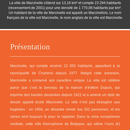
La ville de Marcinelle s'étend sur 13,16 km² et compte 23 294 habitants
(recensement de 2001) pour une densité de 1 770,06 habitants par km².
Un habitant de la ville de Marcinelle est appelé un Marcinellois. Le nom
français de la ville est Marcinelle, le nom anglais de la ville est Marcinelle.
Présentation
Marcinelle, qui compte environ 22 000 habitants, appartient à la
municipalité de Charleroi depuis 1977. Malgré cette annexion,
Marcinelle a conservé son caractère unique. La ville est célèbre
parce que c’est le berceau de la maison d’édition Dupuis, qui
imprime des bandes dessinées depuis 1922 et a amené un style de
dessin appelé école Marcinelle. La ville n’est pas étrangère aux
tragédies : en 1956, un désastre minier tua 262 personnes, et les
ruines sont toujours là pour le rappeler. Dans la zone européenne
centrale, cette ville francophone de Belgique, qui utilise l’euro (€)