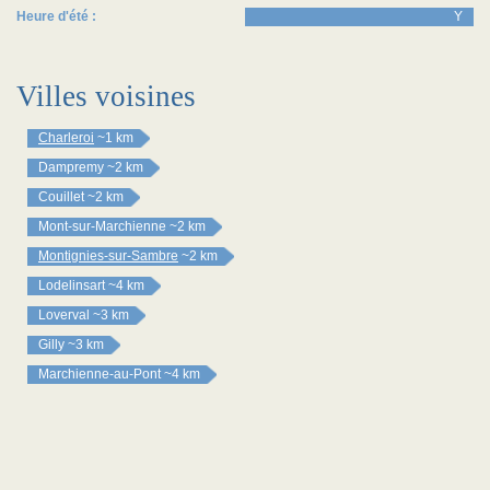
Heure d'été :
Y
Villes voisines
Charleroi
~1 km
Dampremy
~2 km
Couillet
~2 km
Mont-sur-Marchienne
~2 km
Montignies-sur-Sambre
~2 km
Lodelinsart
~4 km
Loverval
~3 km
Gilly
~3 km
Marchienne-au-Pont
~4 km