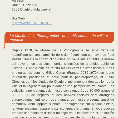
Adresse
Rue du Cazier 80
6001 Charleroi (Marcinelle)
Site Web
http://www.leboisducazier.be
Le Musée de la Photographie : un établissement de calibre
mondial
Depuis 1978, le Musée de la Photographie se situe dans un
magnifique couvent carmélite de style néogothique sur l’avenue Paul
Pastur. Grâce à la construction d’une nouvelle aile en 2008, le musée
est devenu l’un des plus importants musées de la photographie en
Europe : il abrite plus de 2 200 mètres carrés d’expositions sur des
photographes comme Gilles Caron (France, 1939-1970), un jeune
journaliste passionné et doué pour le photoreportage, et Claire
Chevrier, dont les études de Charleroi mélangent la dégradation de la
ville et la régénération pour donner une perspective troublante. Les
collections permanentes du musée comptent près de 80 000 tirages et
3 000 000 de négatifs, et des œuvres choisies sont arrangées
chronologiquement selon des thèmes. Le musée présente aussi de
nombreux vieux appareils photo : photographie sur plaque d’étain,
lanterne magique, appareils stéréo, appareils pliants. Si vous pouvez
prendre une photo en utilisant un objet, vous le trouverez ici. Le musée
offre un incroyable aperçu sur l’histoire de la photographie, des