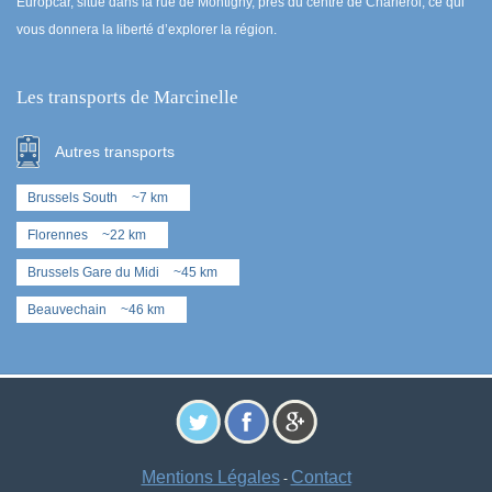
Europcar, situé dans la rue de Montigny, près du centre de Charleroi, ce qui
vous donnera la liberté d’explorer la région.
Les transports de Marcinelle
Autres transports
Brussels South
~7 km
Florennes
~22 km
Brussels Gare du Midi
~45 km
Beauvechain
~46 km
Mentions Légales
Contact
-