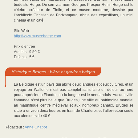
bédéiste Hergé. De son vrai nom Georges Prosper Remi, Hergé est le
célèbre créateur de Tintin, et ce musée moderne, dessiné par
l’architecte Christian de Portzamparc, abrite des expositions, un mini
cinéma et un café.
Site Web
http://www.museeherge.com
Prix d’entrée
Adultes : 9,50 €
Enfants : 5 €
Historique Bruges : bière et gaufres belges
La Belgique est un pays qui abrite deux langues et deux cultures, et un
voyage en Wallonie n’est pas complet sans faire un détour au nord
pour apprécier la Flandre, où la langue est le néerlandais. Aucune ville
flamande n’est plus belle que Bruges, une ville du patrimoine mondial
au magnifique centre médiéval et aux nombreux canaux. Bruges se
situe à environ deux heures en train de Charleroi, et l’aller-retour coûte
aux alentours de 40 €.
Rédacteur :
Anne Chabot