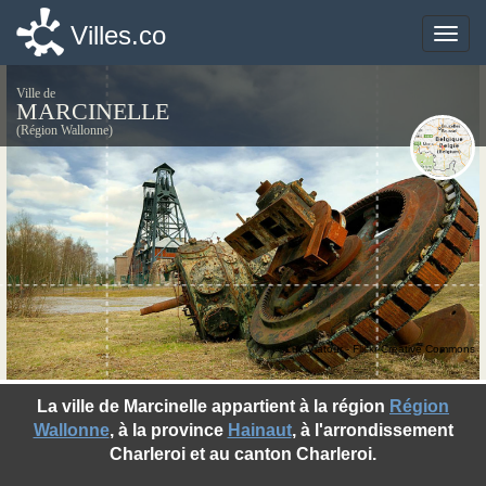
Villes.co
Villes.co
Toggle
Toggle
naviga
naviga
Ville de
MARCINELLE
(Région Wallonne)
©Luc Viatour - Flickr Creative Commons
La ville de Marcinelle appartient à la région
Région
Wallonne
, à la province
Hainaut
, à l'arrondissement
Charleroi et au canton Charleroi.