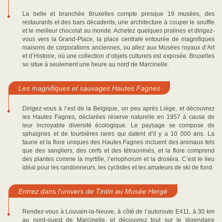
La belle et branchée Bruxelles compte presque 19 musées, des
restaurants et des bars décadents, une architecture à couper le souffle
et le meilleur chocolat au monde. Achetez quelques pralines et dirigez-
vous vers la Grand-Place, la place centrale entourée de magnifiques
maisons de corporations anciennes, ou allez aux Musées royaux d’Art
et d’Histoire, où une collection d’objets culturels est exposée. Bruxelles
se situe à seulement une heure au nord de Marcinelle.
Les magnifiques et sauvages Hautes Fagnes
Dirigez-vous à l’est de la Belgique, un peu après Liège, et découvrez
les Hautes Fagnes, déclarées réserve naturelle en 1957 à cause de
leur incroyable diversité écologique. Le paysage se compose de
sphaignes et de tourbières rares qui datent d’il y a 10 000 ans. La
faune et la flore uniques des Hautes Fagnes incluent des animaux tels
que des sangliers, des cerfs et des tétraoninés, et la flore comprend
des plantes comme la myrtille, l’eriophorum et la droséra. C’est le lieu
idéal pour les randonneurs, les cyclistes et les amateurs de ski de fond.
Entrez dans l’univers de Tintin au Musée Hergé
Rendez-vous à Louvain-la-Neuve, à côté de l’autoroute E411, à 30 km
au nord-ouest de Marcinelle, et découvrez tout sur le légendaire