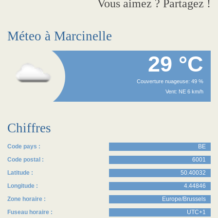
Vous aimez ? Partagez !
Méteo à Marcinelle
29 °C
Couverture nuageuse: 49 %
Vent: NE 6 km/h
Chiffres
Code pays :
BE
Code postal :
6001
Latitude :
50.40032
Longitude :
4.44846
Zone horaire :
Europe/Brussels
Fuseau horaire :
UTC+1