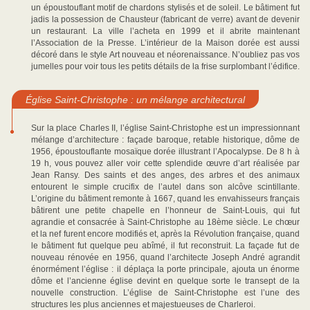
un époustouflant motif de chardons stylisés et de soleil. Le bâtiment fut
jadis la possession de Chausteur (fabricant de verre) avant de devenir
un restaurant. La ville l’acheta en 1999 et il abrite maintenant
l’Association de la Presse. L’intérieur de la Maison dorée est aussi
décoré dans le style Art nouveau et néorenaissance. N’oubliez pas vos
jumelles pour voir tous les petits détails de la frise surplombant l’édifice.
Église Saint-Christophe : un mélange architectural
Sur la place Charles II, l’église Saint-Christophe est un impressionnant
mélange d’architecture : façade baroque, retable historique, dôme de
1956, époustouflante mosaïque dorée illustrant l’Apocalypse. De 8 h à
19 h, vous pouvez aller voir cette splendide œuvre d’art réalisée par
Jean Ransy. Des saints et des anges, des arbres et des animaux
entourent le simple crucifix de l’autel dans son alcôve scintillante.
L’origine du bâtiment remonte à 1667, quand les envahisseurs français
bâtirent une petite chapelle en l’honneur de Saint-Louis, qui fut
agrandie et consacrée à Saint-Christophe au 18ème siècle. Le chœur
et la nef furent encore modifiés et, après la Révolution française, quand
le bâtiment fut quelque peu abîmé, il fut reconstruit. La façade fut de
nouveau rénovée en 1956, quand l’architecte Joseph André agrandit
énormément l’église : il déplaça la porte principale, ajouta un énorme
dôme et l’ancienne église devint en quelque sorte le transept de la
nouvelle construction. L’église de Saint-Christophe est l’une des
structures les plus anciennes et majestueuses de Charleroi.