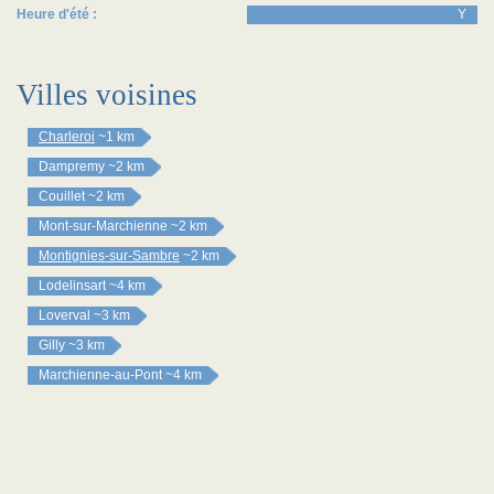
Heure d'été :
Y
Villes voisines
Charleroi
~1 km
Dampremy
~2 km
Couillet
~2 km
Mont-sur-Marchienne
~2 km
Montignies-sur-Sambre
~2 km
Lodelinsart
~4 km
Loverval
~3 km
Gilly
~3 km
Marchienne-au-Pont
~4 km