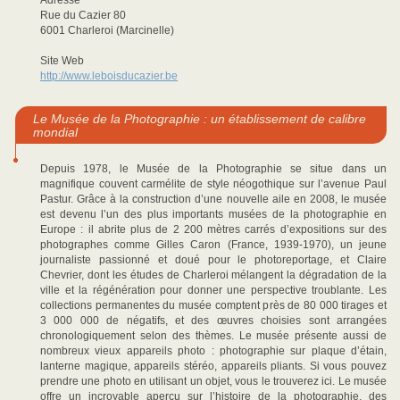
Adresse
Rue du Cazier 80
6001 Charleroi (Marcinelle)
Site Web
http://www.leboisducazier.be
Le Musée de la Photographie : un établissement de calibre
mondial
Depuis 1978, le Musée de la Photographie se situe dans un
magnifique couvent carmélite de style néogothique sur l’avenue Paul
Pastur. Grâce à la construction d’une nouvelle aile en 2008, le musée
est devenu l’un des plus importants musées de la photographie en
Europe : il abrite plus de 2 200 mètres carrés d’expositions sur des
photographes comme Gilles Caron (France, 1939-1970), un jeune
journaliste passionné et doué pour le photoreportage, et Claire
Chevrier, dont les études de Charleroi mélangent la dégradation de la
ville et la régénération pour donner une perspective troublante. Les
collections permanentes du musée comptent près de 80 000 tirages et
3 000 000 de négatifs, et des œuvres choisies sont arrangées
chronologiquement selon des thèmes. Le musée présente aussi de
nombreux vieux appareils photo : photographie sur plaque d’étain,
lanterne magique, appareils stéréo, appareils pliants. Si vous pouvez
prendre une photo en utilisant un objet, vous le trouverez ici. Le musée
offre un incroyable aperçu sur l’histoire de la photographie, des