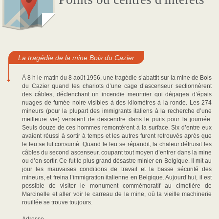
La tragédie de la mine Bois du Cazier
À 8 h le matin du 8 août 1956, une tragédie s’abattit sur la mine de Bois
du Cazier quand les chariots d’une cage d’ascenseur sectionnèrent
des câbles, déclenchant un incendie meurtrier qui dégagea d’épais
nuages de fumée noire visibles à des kilomètres à la ronde. Les 274
mineurs (pour la plupart des immigrants italiens à la recherche d’une
meilleure vie) venaient de descendre dans le puits pour la journée.
Seuls douze de ces hommes remontèrent à la surface. Six d’entre eux
avaient réussi à sortir à temps et les autres furent retrouvés après que
le feu se fut consumé. Quand le feu se répandit, la chaleur détruisit les
câbles du second ascenseur, coupant tout moyen d’entrer dans la mine
ou d’en sortir. Ce fut le plus grand désastre minier en Belgique. Il mit au
jour les mauvaises conditions de travail et la basse sécurité des
mineurs, et freina l’immigration italienne en Belgique. Aujourd’hui, il est
possible de visiter le monument commémoratif au cimetière de
Marcinelle et aller voir le carreau de la mine, où la vieille machinerie
rouillée se trouve toujours.