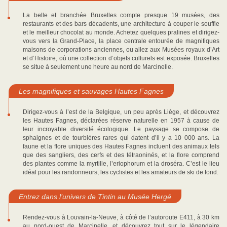
La belle et branchée Bruxelles compte presque 19 musées, des
restaurants et des bars décadents, une architecture à couper le souffle
et le meilleur chocolat au monde. Achetez quelques pralines et dirigez-
vous vers la Grand-Place, la place centrale entourée de magnifiques
maisons de corporations anciennes, ou allez aux Musées royaux d’Art
et d’Histoire, où une collection d’objets culturels est exposée. Bruxelles
se situe à seulement une heure au nord de Marcinelle.
Les magnifiques et sauvages Hautes Fagnes
Dirigez-vous à l’est de la Belgique, un peu après Liège, et découvrez
les Hautes Fagnes, déclarées réserve naturelle en 1957 à cause de
leur incroyable diversité écologique. Le paysage se compose de
sphaignes et de tourbières rares qui datent d’il y a 10 000 ans. La
faune et la flore uniques des Hautes Fagnes incluent des animaux tels
que des sangliers, des cerfs et des tétraoninés, et la flore comprend
des plantes comme la myrtille, l’eriophorum et la droséra. C’est le lieu
idéal pour les randonneurs, les cyclistes et les amateurs de ski de fond.
Entrez dans l’univers de Tintin au Musée Hergé
Rendez-vous à Louvain-la-Neuve, à côté de l’autoroute E411, à 30 km
au nord-ouest de Marcinelle, et découvrez tout sur le légendaire