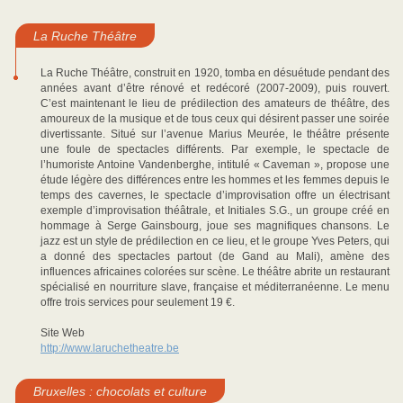
La Ruche Théâtre
La Ruche Théâtre, construit en 1920, tomba en désuétude pendant des
années avant d’être rénové et redécoré (2007-2009), puis rouvert.
C’est maintenant le lieu de prédilection des amateurs de théâtre, des
amoureux de la musique et de tous ceux qui désirent passer une soirée
divertissante. Situé sur l’avenue Marius Meurée, le théâtre présente
une foule de spectacles différents. Par exemple, le spectacle de
l’humoriste Antoine Vandenberghe, intitulé « Caveman », propose une
étude légère des différences entre les hommes et les femmes depuis le
temps des cavernes, le spectacle d’improvisation offre un électrisant
exemple d’improvisation théâtrale, et Initiales S.G., un groupe créé en
hommage à Serge Gainsbourg, joue ses magnifiques chansons. Le
jazz est un style de prédilection en ce lieu, et le groupe Yves Peters, qui
a donné des spectacles partout (de Gand au Mali), amène des
influences africaines colorées sur scène. Le théâtre abrite un restaurant
spécialisé en nourriture slave, française et méditerranéenne. Le menu
offre trois services pour seulement 19 €.
Site Web
http://www.laruchetheatre.be
Bruxelles : chocolats et culture