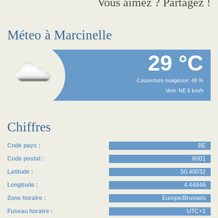
Vous aimez ? Partagez !
Méteo à Marcinelle
29 °C
Couverture nuageuse: 49 %
Vent: NE 6 km/h
Chiffres
Code pays :
BE
Code postal :
6001
Latitude :
50.40032
Longitude :
4.44846
Zone horaire :
Europe/Brussels
Fuseau horaire :
UTC+1