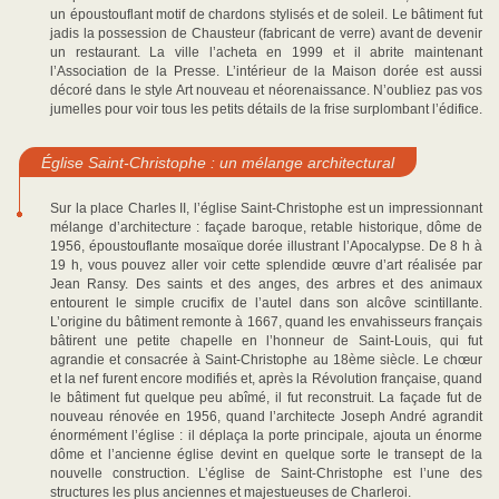
un époustouflant motif de chardons stylisés et de soleil. Le bâtiment fut
jadis la possession de Chausteur (fabricant de verre) avant de devenir
un restaurant. La ville l’acheta en 1999 et il abrite maintenant
l’Association de la Presse. L’intérieur de la Maison dorée est aussi
décoré dans le style Art nouveau et néorenaissance. N’oubliez pas vos
jumelles pour voir tous les petits détails de la frise surplombant l’édifice.
Église Saint-Christophe : un mélange architectural
Sur la place Charles II, l’église Saint-Christophe est un impressionnant
mélange d’architecture : façade baroque, retable historique, dôme de
1956, époustouflante mosaïque dorée illustrant l’Apocalypse. De 8 h à
19 h, vous pouvez aller voir cette splendide œuvre d’art réalisée par
Jean Ransy. Des saints et des anges, des arbres et des animaux
entourent le simple crucifix de l’autel dans son alcôve scintillante.
L’origine du bâtiment remonte à 1667, quand les envahisseurs français
bâtirent une petite chapelle en l’honneur de Saint-Louis, qui fut
agrandie et consacrée à Saint-Christophe au 18ème siècle. Le chœur
et la nef furent encore modifiés et, après la Révolution française, quand
le bâtiment fut quelque peu abîmé, il fut reconstruit. La façade fut de
nouveau rénovée en 1956, quand l’architecte Joseph André agrandit
énormément l’église : il déplaça la porte principale, ajouta un énorme
dôme et l’ancienne église devint en quelque sorte le transept de la
nouvelle construction. L’église de Saint-Christophe est l’une des
structures les plus anciennes et majestueuses de Charleroi.