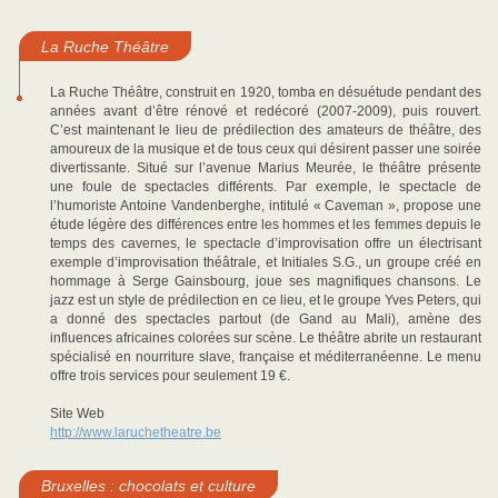
La Ruche Théâtre
La Ruche Théâtre, construit en 1920, tomba en désuétude pendant des
années avant d’être rénové et redécoré (2007-2009), puis rouvert.
C’est maintenant le lieu de prédilection des amateurs de théâtre, des
amoureux de la musique et de tous ceux qui désirent passer une soirée
divertissante. Situé sur l’avenue Marius Meurée, le théâtre présente
une foule de spectacles différents. Par exemple, le spectacle de
l’humoriste Antoine Vandenberghe, intitulé « Caveman », propose une
étude légère des différences entre les hommes et les femmes depuis le
temps des cavernes, le spectacle d’improvisation offre un électrisant
exemple d’improvisation théâtrale, et Initiales S.G., un groupe créé en
hommage à Serge Gainsbourg, joue ses magnifiques chansons. Le
jazz est un style de prédilection en ce lieu, et le groupe Yves Peters, qui
a donné des spectacles partout (de Gand au Mali), amène des
influences africaines colorées sur scène. Le théâtre abrite un restaurant
spécialisé en nourriture slave, française et méditerranéenne. Le menu
offre trois services pour seulement 19 €.
Site Web
http://www.laruchetheatre.be
Bruxelles : chocolats et culture