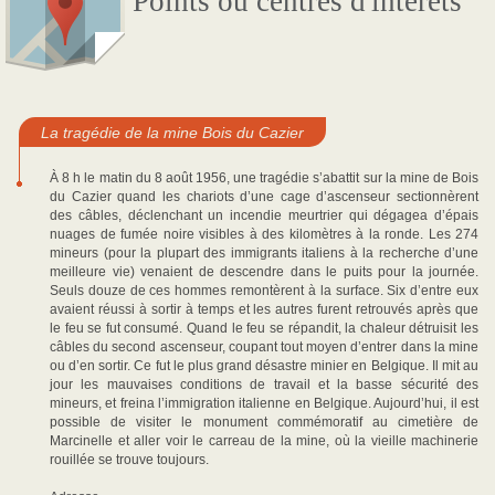
Points ou centres d'intérêts
La tragédie de la mine Bois du Cazier
À 8 h le matin du 8 août 1956, une tragédie s’abattit sur la mine de Bois
du Cazier quand les chariots d’une cage d’ascenseur sectionnèrent
des câbles, déclenchant un incendie meurtrier qui dégagea d’épais
nuages de fumée noire visibles à des kilomètres à la ronde. Les 274
mineurs (pour la plupart des immigrants italiens à la recherche d’une
meilleure vie) venaient de descendre dans le puits pour la journée.
Seuls douze de ces hommes remontèrent à la surface. Six d’entre eux
avaient réussi à sortir à temps et les autres furent retrouvés après que
le feu se fut consumé. Quand le feu se répandit, la chaleur détruisit les
câbles du second ascenseur, coupant tout moyen d’entrer dans la mine
ou d’en sortir. Ce fut le plus grand désastre minier en Belgique. Il mit au
jour les mauvaises conditions de travail et la basse sécurité des
mineurs, et freina l’immigration italienne en Belgique. Aujourd’hui, il est
possible de visiter le monument commémoratif au cimetière de
Marcinelle et aller voir le carreau de la mine, où la vieille machinerie
rouillée se trouve toujours.