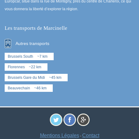
Europcar, situé dans la rue de Montigny, près du centre de Charleroi, ce qui
vous donnera la liberté d’explorer la région.
Les transports de Marcinelle
Autres transports
Brussels South
~7 km
Florennes
~22 km
Brussels Gare du Midi
~45 km
Beauvechain
~46 km
Mentions Légales
Contact
-