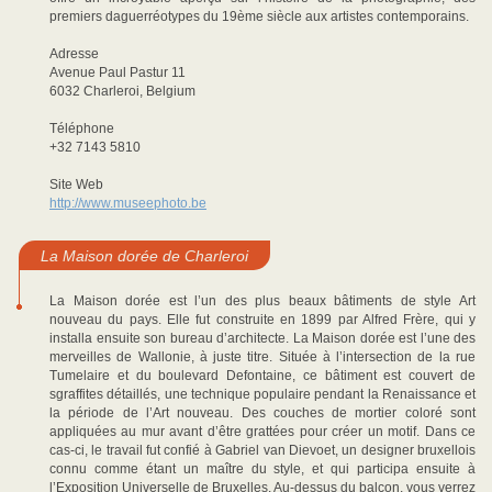
premiers daguerréotypes du 19ème siècle aux artistes contemporains.
Adresse
Avenue Paul Pastur 11
6032 Charleroi, Belgium
Téléphone
+32 7143 5810
Site Web
http://www.museephoto.be
La Maison dorée de Charleroi
La Maison dorée est l’un des plus beaux bâtiments de style Art
nouveau du pays. Elle fut construite en 1899 par Alfred Frère, qui y
installa ensuite son bureau d’architecte. La Maison dorée est l’une des
merveilles de Wallonie, à juste titre. Située à l’intersection de la rue
Tumelaire et du boulevard Defontaine, ce bâtiment est couvert de
sgraffites détaillés, une technique populaire pendant la Renaissance et
la période de l’Art nouveau. Des couches de mortier coloré sont
appliquées au mur avant d’être grattées pour créer un motif. Dans ce
cas-ci, le travail fut confié à Gabriel van Dievoet, un designer bruxellois
connu comme étant un maître du style, et qui participa ensuite à
l’Exposition Universelle de Bruxelles. Au-dessus du balcon, vous verrez