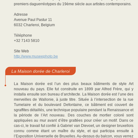
premiers daguerréotypes du 19ème siècle aux artistes contemporains.
Adresse
Avenue Paul Pastur 11
6032 Charleroi, Belgium
Téléphone
+32 7143 5810
Site Web
http://www.museephoto.be
La Maison dorée de Charleroi
La Maison dorée est l’un des plus beaux bâtiments de style Art
nouveau du pays. Elle fut construite en 1899 par Alfred Frère, qui y
installa ensuite son bureau d’architecte. La Maison dorée est l’une des
merveilles de Wallonie, à juste titre. Située à l’intersection de la rue
Tumelaire et du boulevard Defontaine, ce bâtiment est couvert de
sgraffites détaillés, une technique populaire pendant la Renaissance et
la période de l’Art nouveau. Des couches de mortier coloré sont
appliquées au mur avant d’être grattées pour créer un motif. Dans ce
cas-ci, le travail fut confié à Gabriel van Dievoet, un designer bruxellois
connu comme étant un maître du style, et qui participa ensuite à
l’Exposition Universelle de Bruxelles. Au-dessus du balcon, vous verrez