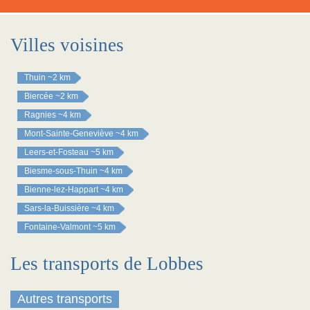
Villes voisines
Thuin
~2 km
Biercée
~2 km
Ragnies
~4 km
Mont-Sainte-Geneviève
~4 km
Leers-et-Fosteau
~5 km
Biesme-sous-Thuin
~4 km
Bienne-lez-Happart
~4 km
Sars-la-Buissière
~4 km
Fontaine-Valmont
~5 km
Les transports de Lobbes
Autres transports