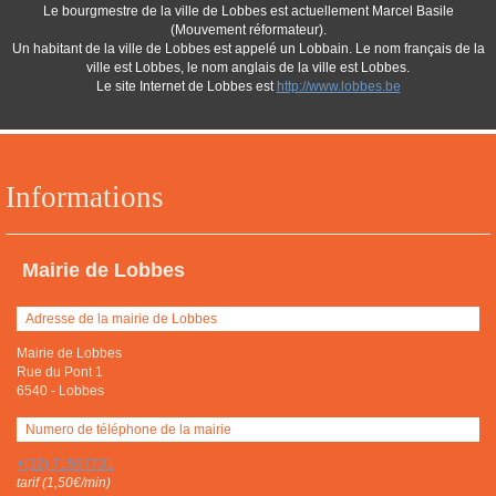
Le bourgmestre de la ville de Lobbes est actuellement Marcel Basile
(Mouvement réformateur).
Un habitant de la ville de Lobbes est appelé un Lobbain. Le nom français de la
ville est Lobbes, le nom anglais de la ville est Lobbes.
Le site Internet de Lobbes est
http://www.lobbes.be
Informations
Mairie de Lobbes
Adresse de la mairie de Lobbes
Mairie de Lobbes
Rue du Pont 1
6540
-
Lobbes
Numero de téléphone de la mairie
+(32) 71597731
tarif (1,50€/min)