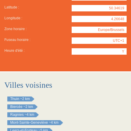
Latitude :
50.34619
Longitude :
4.26648
Zone horaire :
Europe/Brussels
Fuseau horaire :
UTC+1
Heure d'été :
Y
Villes voisines
Thuin
~2 km
Biercée
~2 km
Ragnies
~4 km
Mont-Sainte-Geneviève
~4 km
Leers-et-Fosteau
~5 km