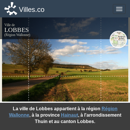
Villes.co
Villes.co
Toggle
Toggle
naviga
naviga
Ville de
LOBBES
(Région Wallonne)
©photo-libre.fr
La ville de Lobbes appartient à la région
Région
Wallonne
, à la province
Hainaut
, à l'arrondissement
Thuin et au canton Lobbes.