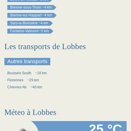
Biesme-sous-Thuin
~4 km
Bienne-lez-Happart
~4 km
Sars-la-Buissière
~4 km
Fontaine-Valmont
~5 km
Les transports de Lobbes
Autres transports
Brussels South
~18 km
Florennes
~29 km
Chievres Ab
~40 km
Méteo à Lobbes
25 °C