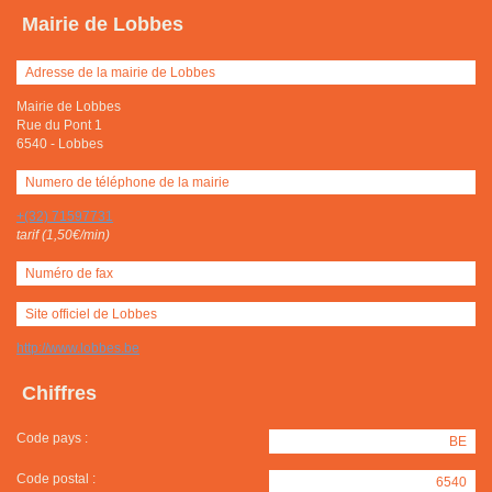
Mairie de Lobbes
Adresse de la mairie de Lobbes
Mairie de Lobbes
Rue du Pont 1
6540
-
Lobbes
Numero de téléphone de la mairie
+(32) 71597731
tarif (1,50€/min)
Numéro de fax
Site officiel de Lobbes
http://www.lobbes.be
Chiffres
Code pays :
BE
Code postal :
6540