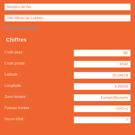
Numéro de fax
Site officiel de Lobbes
http://www.lobbes.be
Chiffres
Code pays :
BE
Code postal :
6540
Latitude :
50.34619
Longitude :
4.26648
Zone horaire :
Europe/Brussels
Fuseau horaire :
UTC+1
Heure d'été :
Y