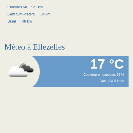
Chievres Ab
~21 km
Gent Sint-Pieters
~34 km
Ursel
~48 km
Méteo à Ellezelles
17 °C
Couverture nuageuse: 99 %
Vent: SW 5 km/h