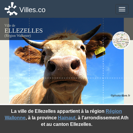
Villes.co
Villes.co
Toggle
Toggle
naviga
naviga
Ville de
ELLEZELLES
(Région Wallonne)
©photo-libre.fr
La ville de Ellezelles appartient à la région
Région
Wallonne
, à la province
Hainaut
, à l'arrondissement Ath
et au canton Ellezelles.