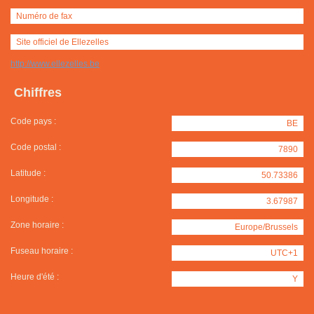
Numéro de fax
Site officiel de Ellezelles
http://www.ellezelles.be
Chiffres
Code pays :
BE
Code postal :
7890
Latitude :
50.73386
Longitude :
3.67987
Zone horaire :
Europe/Brussels
Fuseau horaire :
UTC+1
Heure d'été :
Y