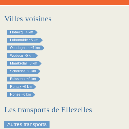
Villes voisines
Flobecq
~4 km
Lahamaide
~5 km
Oeudeghien
~7 km
Wodecq
~5 km
Maarkedal
~8 km
Schorisse
~8 km
Buissenal
~8 km
Renaix
~6 km
Ronse
~6 km
Les transports de Ellezelles
Autres transports