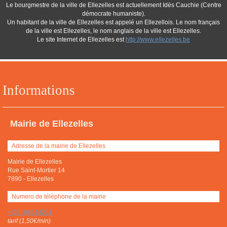
Le bourgmestre de la ville de Ellezelles est actuellement Idès Cauchie (Centre
démocrate humaniste).
Un habitant de la ville de Ellezelles est appelé un Ellezellois. Le nom français
de la ville est Ellezelles, le nom anglais de la ville est Ellezelles.
Le site Internet de Ellezelles est
http://www.ellezelles.be
Informations
Mairie de Ellezelles
Adresse de la mairie de Ellezelles
Mairie de Ellezelles
Rue Saint-Mortier 14
7890
-
Ellezelles
Numero de téléphone de la mairie
+(32) 68544221
tarif (1,50€/min)