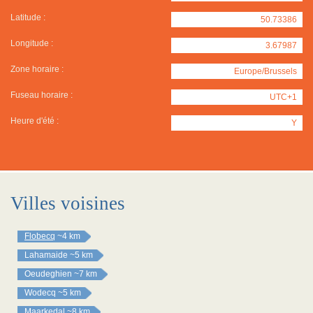
Latitude :
50.73386
Longitude :
3.67987
Zone horaire :
Europe/Brussels
Fuseau horaire :
UTC+1
Heure d'été :
Y
Villes voisines
Flobecq
~4 km
Lahamaide
~5 km
Oeudeghien
~7 km
Wodecq
~5 km
Maarkedal
~8 km