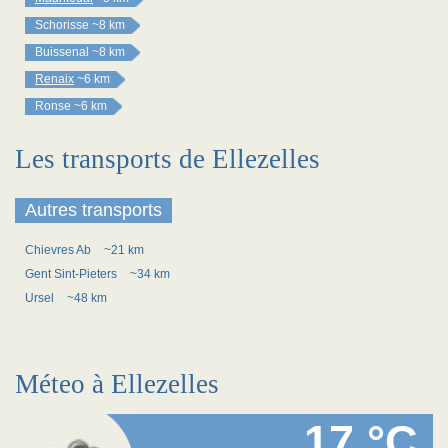
Schorisse
~8 km
Buissenal
~8 km
Renaix
~6 km
Ronse
~6 km
Les transports de Ellezelles
Autres transports
Chievres Ab
~21 km
Gent Sint-Pieters
~34 km
Ursel
~48 km
Méteo à Ellezelles
17 °C