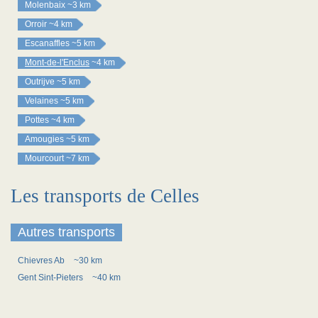
Molenbaix
~3 km
Orroir
~4 km
Escanaffles
~5 km
Mont-de-l'Enclus
~4 km
Outrijve
~5 km
Velaines
~5 km
Pottes
~4 km
Amougies
~5 km
Mourcourt
~7 km
Les transports de Celles
Autres transports
Chievres Ab
~30 km
Gent Sint-Pieters
~40 km