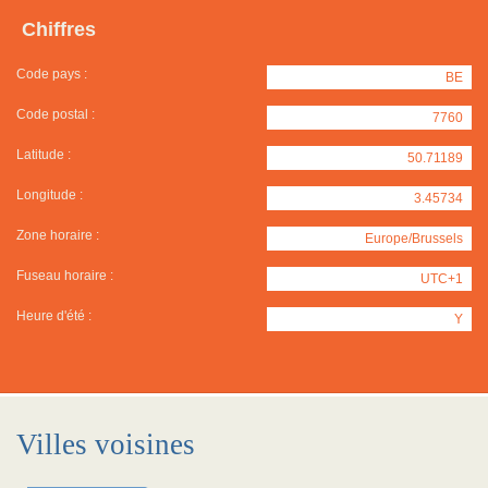
Chiffres
Code pays :
BE
Code postal :
7760
Latitude :
50.71189
Longitude :
3.45734
Zone horaire :
Europe/Brussels
Fuseau horaire :
UTC+1
Heure d'été :
Y
Villes voisines