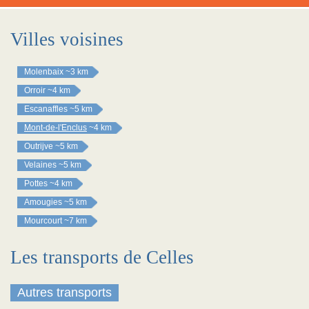
Villes voisines
Molenbaix
~3 km
Orroir
~4 km
Escanaffles
~5 km
Mont-de-l'Enclus
~4 km
Outrijve
~5 km
Velaines
~5 km
Pottes
~4 km
Amougies
~5 km
Mourcourt
~7 km
Les transports de Celles
Autres transports