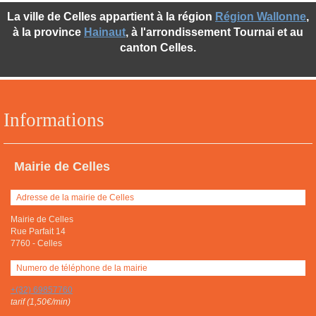
La ville de Celles appartient à la région
Région Wallonne
,
à la province
Hainaut
, à l'arrondissement Tournai et au
canton Celles.
Informations
Mairie de Celles
Adresse de la mairie de Celles
Mairie de Celles
Rue Parfait 14
7760
-
Celles
Numero de téléphone de la mairie
+(32) 69857760
tarif (1,50€/min)