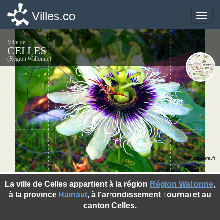
Villes.co
Villes.co
Toggle
Toggle
naviga
naviga
Ville de
CELLES
(Région Wallonne)
©photo-libre.fr
La ville de Celles appartient à la région
Région Wallonne
,
à la province
Hainaut
, à l'arrondissement Tournai et au
canton Celles.