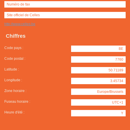
Numéro de fax
Site officiel de Celles
http://www.celles.be
Chiffres
Code pays :
BE
Code postal :
7760
Latitude :
50.71189
Longitude :
3.45734
Zone horaire :
Europe/Brussels
Fuseau horaire :
UTC+1
Heure d'été :
Y