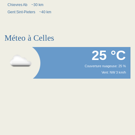
Chievres Ab
~30 km
Gent Sint-Pieters
~40 km
Méteo à Celles
25 °C
Couverture nuageuse: 25 %
Vent: NW 3 km/h