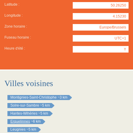
Latitude :
50.26250
Longitude :
4.15230
Zone horaire :
Europe/Brussels
Fuseau horaire :
UTC+1
Heure d'été :
Y
Villes voisines
Montignies-Saint-Christophe
~3 km
Solre-sur-Sambre
~5 km
Hantes-Wihéries
~5 km
Erquelinnes
~6 km
Leugnies
~5 km