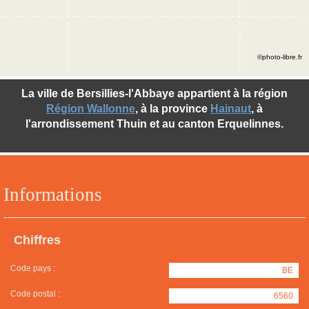
©photo-libre.fr
La ville de Bersillies-l'Abbaye appartient à la région
Région Wallonne
, à la province
Hainaut
, à
l'arrondissement Thuin et au canton Erquelinnes.
Informations
Chiffres
Code pays :
BE
Code postal :
6560