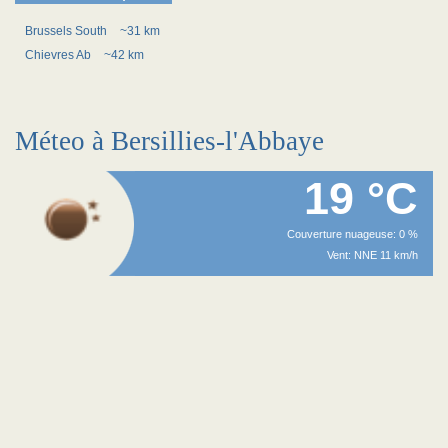
Brussels South
~31 km
Chievres Ab
~42 km
Méteo à Bersillies-l'Abbaye
19 °C
Couverture nuageuse: 0 %
Vent: NNE 11 km/h