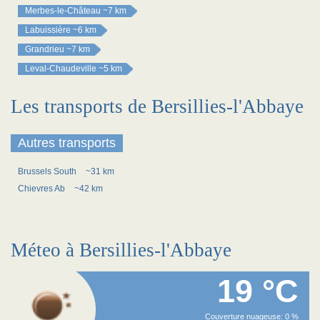
Merbes-le-Château
~7 km
Labuissière
~6 km
Grandrieu
~7 km
Leval-Chaudeville
~5 km
Les transports de Bersillies-l'Abbaye
Autres transports
Brussels South
~31 km
Chievres Ab
~42 km
Méteo à Bersillies-l'Abbaye
19 °C
Couverture nuageuse: 0 %