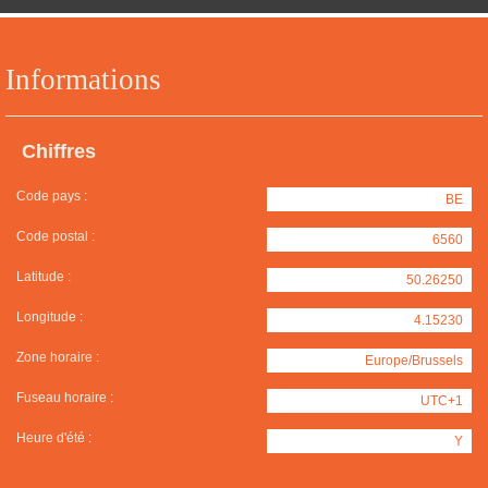
Informations
Chiffres
Code pays :
BE
Code postal :
6560
Latitude :
50.26250
Longitude :
4.15230
Zone horaire :
Europe/Brussels
Fuseau horaire :
UTC+1
Heure d'été :
Y