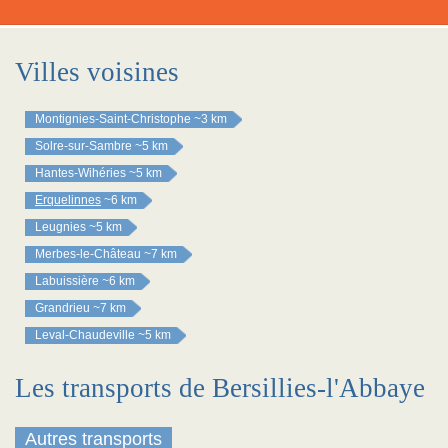
Villes voisines
Montignies-Saint-Christophe
~3 km
Solre-sur-Sambre
~5 km
Hantes-Wihéries
~5 km
Erquelinnes
~6 km
Leugnies
~5 km
Merbes-le-Château
~7 km
Labuissière
~6 km
Grandrieu
~7 km
Leval-Chaudeville
~5 km
Les transports de Bersillies-l'Abbaye
Autres transports