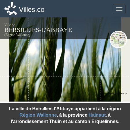
Villes.co
Villes.co
Toggle
Toggle
naviga
naviga
Ville de
BERSILLIES-L'ABBAYE
(Région Wallonne)
©photo-libre.fr
La ville de Bersillies-l'Abbaye appartient à la région
Région Wallonne
, à la province
Hainaut
, à
l'arrondissement Thuin et au canton Erquelinnes.