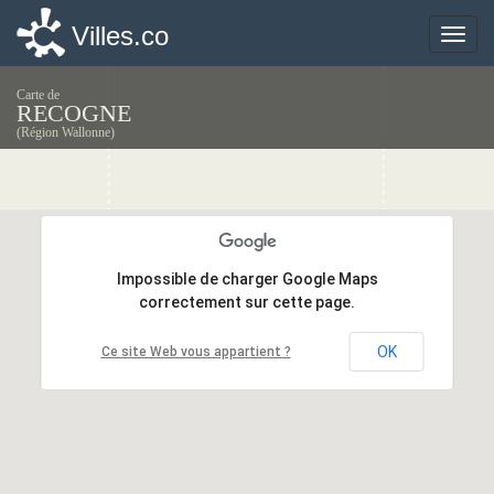
Villes.co
Villes.co
Toggle
Toggle
naviga
naviga
Carte de
RECOGNE
(Région Wallonne)
Impossible de charger Google Maps
Impossible de charger Google Maps
correctement sur cette page.
correctement sur cette page.
OK
OK
Ce site Web vous appartient ?
Ce site Web vous appartient ?