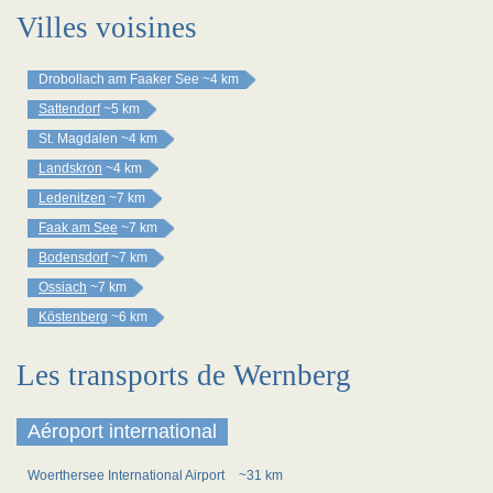
Villes voisines
Drobollach am Faaker See
~4 km
Sattendorf
~5 km
St. Magdalen
~4 km
Landskron
~4 km
Ledenitzen
~7 km
Faak am See
~7 km
Bodensdorf
~7 km
Ossiach
~7 km
Köstenberg
~6 km
Les transports de Wernberg
Aéroport international
Woerthersee International Airport
~31 km