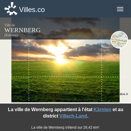
Villes.co
Villes.co
Toggle
Toggle
naviga
naviga
Ville de
WERNBERG
(Kärnten)
©photo-libre.fr
La ville de Wernberg appartient à l'état
Kärnten
et au
district
Villach-Land
.
La ville de Wernberg s'étend sur 26,42 km².