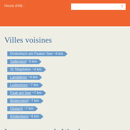
Heure d'été :
Y
Villes voisines
Drobollach am Faaker See
~4 km
Sattendorf
~5 km
St. Magdalen
~4 km
Landskron
~4 km
Ledenitzen
~7 km
Faak am See
~7 km
Bodensdorf
~7 km
Ossiach
~7 km
Köstenberg
~6 km