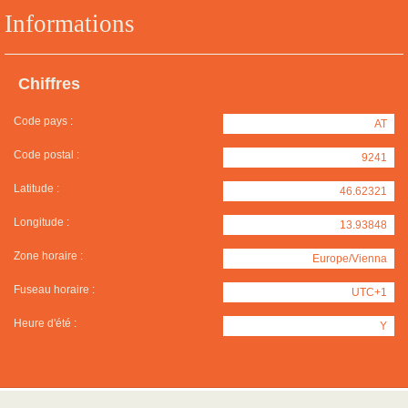
Informations
Chiffres
Code pays :
AT
Code postal :
9241
Latitude :
46.62321
Longitude :
13.93848
Zone horaire :
Europe/Vienna
Fuseau horaire :
UTC+1
Heure d'été :
Y