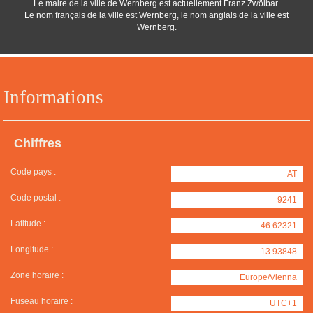
Le maire de la ville de Wernberg est actuellement Franz Zwölbar.
Le nom français de la ville est Wernberg, le nom anglais de la ville est
Wernberg.
Informations
Chiffres
Code pays :
AT
Code postal :
9241
Latitude :
46.62321
Longitude :
13.93848
Zone horaire :
Europe/Vienna
Fuseau horaire :
UTC+1