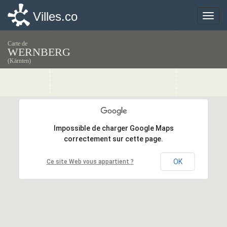
Villes.co
Villes.co
Toggle
Toggle
naviga
naviga
Carte de
WERNBERG
(Kärnten)
Impossible de charger Google Maps
Impossible de charger Google Maps
correctement sur cette page.
correctement sur cette page.
OK
OK
Ce site Web vous appartient ?
Ce site Web vous appartient ?