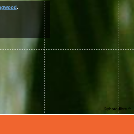
ngwood
.
©photo-libre.fr