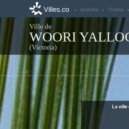
Villes.co
Villes.co
Australie
Australie
Victoria
Victoria
Ville de
WOORI YALLO
(Victoria)
La ville