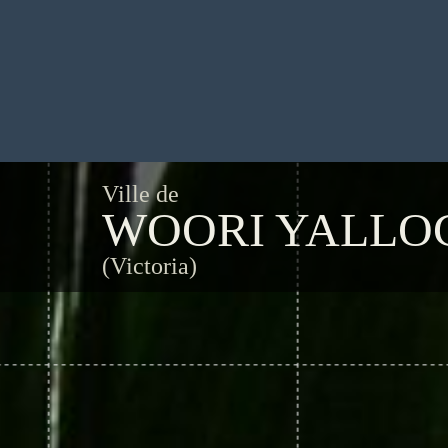
Ville de
WOORI YALLO
(Victoria)