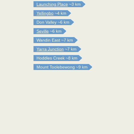
Launching Place
~3 km
Yellingbo
~4 km
Don Valley
~6 km
Seville
~6 km
Wandin East
~7 km
Yarra Junction
~7 km
Hoddles Creek
~8 km
Mount Toolebewong
~9 km