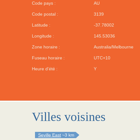
Code pays :
AU
Code postal :
3139
Latitude :
-37.78002
Longitude :
145.53036
Zone horaire :
Australia/Melbourne
Fuseau horaire :
UTC+10
Heure d'été :
Y
Villes voisines
Seville East
~3 km