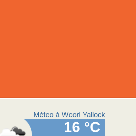
Méteo à Woori Yallock
16 °C