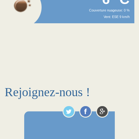
Couverture nuageuse: 0 %
Vent: ESE 9 km/h
Rejoignez-nous !