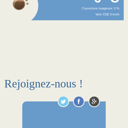
Couverture nuageuse: 0 %
Vent: ESE 9 km/h
Rejoignez-nous !