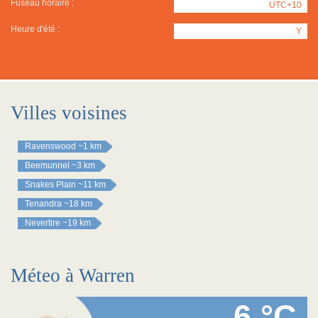
Fuseau horaire :
UTC+10
Heure d'été :
Y
Villes voisines
Ravenswood
~1 km
Beemunnel
~3 km
Snakes Plain
~11 km
Tenandra
~18 km
Nevertire
~19 km
Méteo à Warren
6 °C