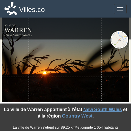
Villes.co
Villes.co
Toggle
Toggle
naviga
naviga
Ville de
WARREN
(New South Wales)
©photo-libre.fr
La ville de Warren appartient à l'état
New South Wales
et
à la région
Country West
.
La ville de Warren s'étend sur 89,25 km² et compte 1 654 habitants