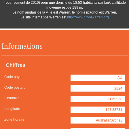
(recensement de 2010) pour une densité de 18,53 habitants par km². L'altitude
moyenne est de 189 m.
Le nom anglais de la ville est Warren, le nom espagnol est Warren.
Le site Internet de Warren est
http://www.cityofwarren.org
Informations
Chiffres
Code pays :
AU
Code postal :
2824
Latitude :
-31.69938
Longitude :
147.83731
Zone horaire :
Australia/Sydney