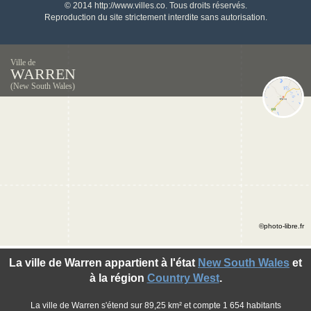
© 2014 http://www.villes.co. Tous droits réservés.
Reproduction du site strictement interdite sans autorisation.
Ville de
WARREN
(New South Wales)
©photo-libre.fr
La ville de Warren appartient à l'état
New South Wales
et
à la région
Country West
.
La ville de Warren s'étend sur 89,25 km² et compte 1 654 habitants