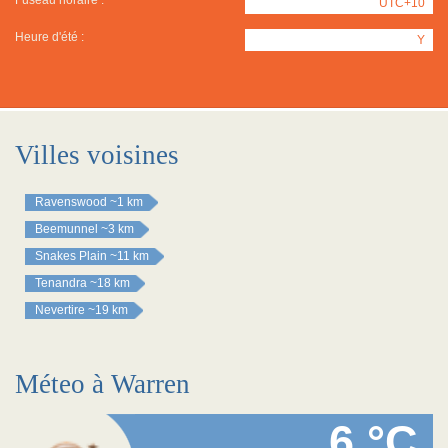
Fuseau horaire :
UTC+10
Heure d'été :
Y
Villes voisines
Ravenswood
~1 km
Beemunnel
~3 km
Snakes Plain
~11 km
Tenandra
~18 km
Nevertire
~19 km
Méteo à Warren
6 °C