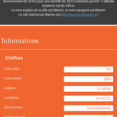
(recensement de 2010) pour une densité de 18,53 habitants par km². L'altitude
moyenne est de 189 m.
Le nom anglais de la ville est Warren, le nom espagnol est Warren.
Le site Internet de Warren est
http://www.cityofwarren.org
Informations
Chiffres
Code pays :
AU
Code postal :
2824
Latitude :
-31.69938
Longitude :
147.83731
Zone horaire :
Australia/Sydney