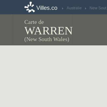
Villes.co
Villes.co
Australie
Australie
Ne
Ne
Carte de
WARREN
(New South Wales)