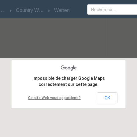
w South Wales
w South Wales
Country West
Country West
Warren
Warren
Impossible de charger Google Maps
Impossible de charger Google Maps
correctement sur cette page.
correctement sur cette page.
OK
OK
Ce site Web vous appartient ?
Ce site Web vous appartient ?