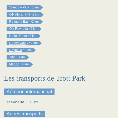
Sheidow Park
~1 km
O'Halloran Hill
~2 km
Reynella East
~2 km
Old Reynella
~2 km
Hallett Cove
~2 km
Happy Valley
~2 km
Reynella
~3 km
Yilki
~3 km
Marino
~4 km
Les transports de Trott Park
Aéroport international
Adelaide Intl
~15 km
Autres transports