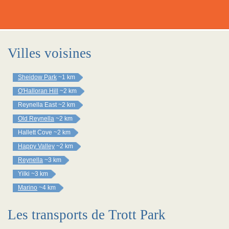
Villes voisines
Sheidow Park
~1 km
O'Halloran Hill
~2 km
Reynella East
~2 km
Old Reynella
~2 km
Hallett Cove
~2 km
Happy Valley
~2 km
Reynella
~3 km
Yilki
~3 km
Marino
~4 km
Les transports de Trott Park