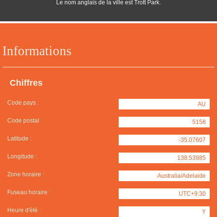
Le nom anglais de la ville est Trott Park.
Informations
Chiffres
Code pays :
AU
Code postal :
5158
Latitude :
-35.07607
Longitude :
138.53985
Zone horaire :
Australia/Adelaide
Fuseau horaire :
UTC+9:30
Heure d'été :
Y