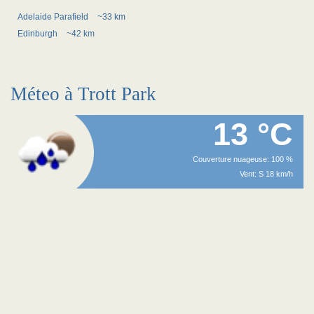
Adelaide Parafield
~33 km
Edinburgh
~42 km
Méteo à Trott Park
13 °C
Couverture nuageuse: 100 %
Vent: S 18 km/h