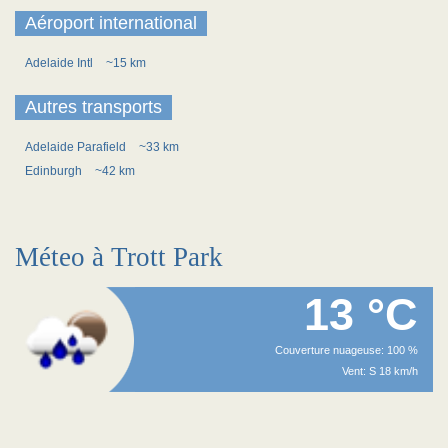
Aéroport international
Adelaide Intl
~15 km
Autres transports
Adelaide Parafield
~33 km
Edinburgh
~42 km
Méteo à Trott Park
13 °C
Couverture nuageuse: 100 %
Vent: S 18 km/h