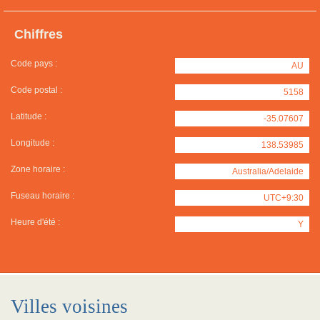
Chiffres
Code pays :
AU
Code postal :
5158
Latitude :
-35.07607
Longitude :
138.53985
Zone horaire :
Australia/Adelaide
Fuseau horaire :
UTC+9:30
Heure d'été :
Y
Villes voisines