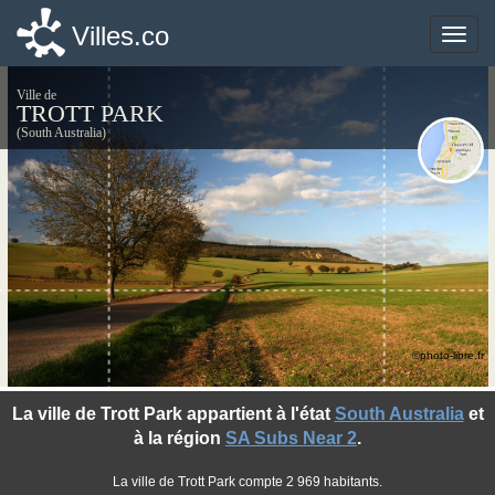
Villes.co
Villes.co
Toggle
Toggle
naviga
naviga
Ville de
TROTT PARK
(South Australia)
©photo-libre.fr
La ville de Trott Park appartient à l'état
South Australia
et
à la région
SA Subs Near 2
.
La ville de Trott Park compte 2 969 habitants.