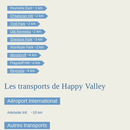
Reynella East
~1 km
O'Halloran Hill
~2 km
Trott Park
~2 km
Old Reynella
~2 km
Sheidow Park
~3 km
Aberfoyle Park
~3 km
Woodcroft
~4 km
Flagstaff Hill
~4 km
Reynella
~4 km
Les transports de Happy Valley
Aéroport international
Adelaide Intl
~16 km
Autres transports