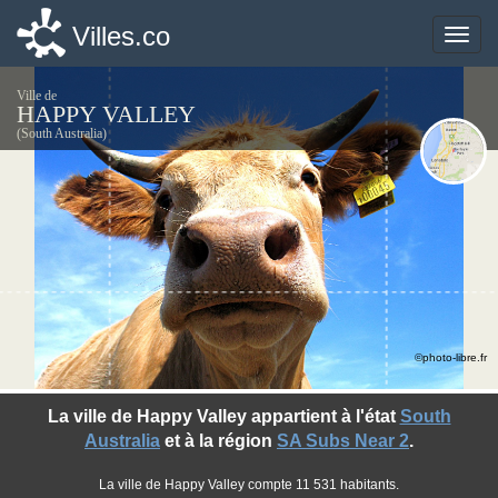
Villes.co
Villes.co
Toggle
Toggle
naviga
naviga
Ville de
HAPPY VALLEY
(South Australia)
©photo-libre.fr
La ville de Happy Valley appartient à l'état
South
Australia
et à la région
SA Subs Near 2
.
La ville de Happy Valley compte 11 531 habitants.