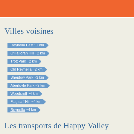
Villes voisines
Reynella East
~1 km
O'Halloran Hill
~2 km
Trott Park
~2 km
Old Reynella
~2 km
Sheidow Park
~3 km
Aberfoyle Park
~3 km
Woodcroft
~4 km
Flagstaff Hill
~4 km
Reynella
~4 km
Les transports de Happy Valley