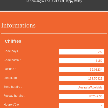
Le nom anglais de la ville est Happy Valley.
Informations
Chiffres
Code pays :
AU
Code postal :
5159
Latitude :
-35.08234
Longitude :
138.56321
Zone horaire :
Australia/Adelaide
Fuseau horaire :
UTC+9:30
Heure d'été :
Y