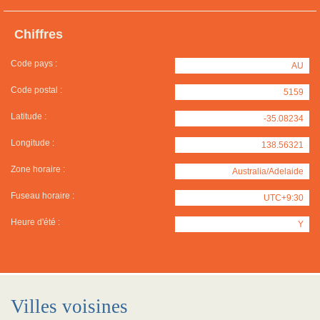
Chiffres
Code pays :
AU
Code postal :
5159
Latitude :
-35.08234
Longitude :
138.56321
Zone horaire :
Australia/Adelaide
Fuseau horaire :
UTC+9:30
Heure d'été :
Y
Villes voisines