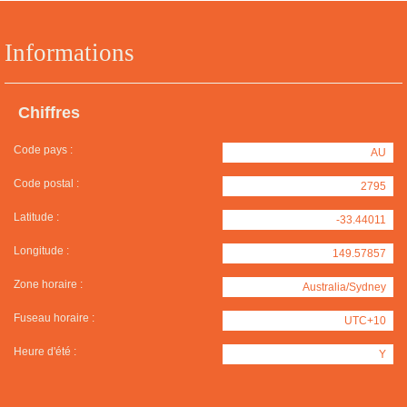
Informations
Chiffres
Code pays :
AU
Code postal :
2795
Latitude :
-33.44011
Longitude :
149.57857
Zone horaire :
Australia/Sydney
Fuseau horaire :
UTC+10
Heure d'été :
Y