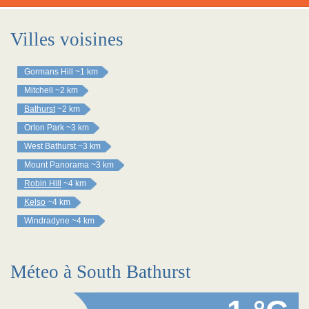
Villes voisines
Gormans Hill
~1 km
Mitchell
~2 km
Bathurst
~2 km
Orton Park
~3 km
West Bathurst
~3 km
Mount Panorama
~3 km
Robin Hill
~4 km
Kelso
~4 km
Windradyne
~4 km
Méteo à South Bathurst