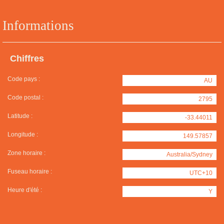
Informations
Chiffres
Code pays :
AU
Code postal :
2795
Latitude :
-33.44011
Longitude :
149.57857
Zone horaire :
Australia/Sydney
Fuseau horaire :
UTC+10
Heure d'été :
Y