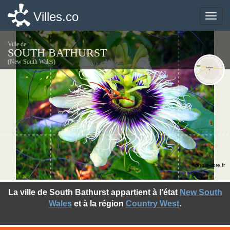
Villes.co
Villes.co
Toggle
Toggle
naviga
naviga
Ville de
SOUTH BATHURST
(New South Wales)
©photo-libre.fr
La ville de South Bathurst appartient à l'état
New South
Wales
et à la région
Country West
.