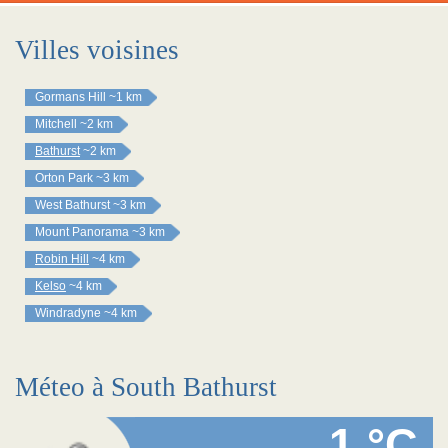
Villes voisines
Gormans Hill
~1 km
Mitchell
~2 km
Bathurst
~2 km
Orton Park
~3 km
West Bathurst
~3 km
Mount Panorama
~3 km
Robin Hill
~4 km
Kelso
~4 km
Windradyne
~4 km
Méteo à South Bathurst
1 °C