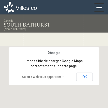
Villes.co
Villes.co
Toggle
Toggle
naviga
naviga
Carte de
SOUTH BATHURST
(New South Wales)
Impossible de charger Google Maps
Impossible de charger Google Maps
correctement sur cette page.
correctement sur cette page.
OK
OK
Ce site Web vous appartient ?
Ce site Web vous appartient ?