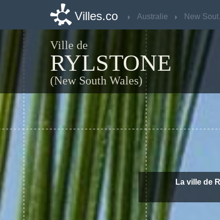
Villes.co
Villes.co
Australie
Australie
Ne
Ne
Ville de
RYLSTONE
(New South Wales)
La ville de 