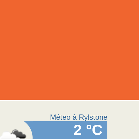
Méteo à Rylstone
2 °C