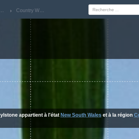
w South Wales
w South Wales
Country West
Country West
Rylstone appartient à l'état
New South Wales
et à la région
C