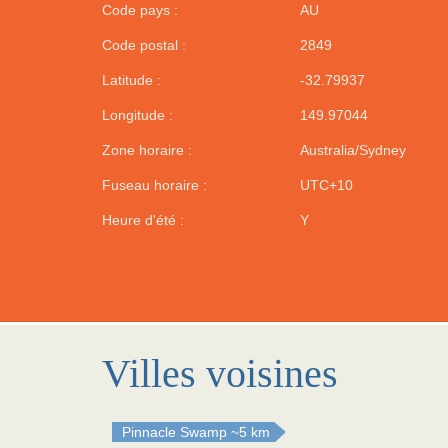
Code pays :
AU
Code postal :
2849
Latitude :
-32.79937
Longitude :
149.97044
Zone horaire :
Australia/Sydney
Fuseau horaire :
UTC+10
Heure d'été :
Y
Villes voisines
Pinnacle Swamp
~5 km