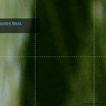
ountry West
.
©photo-libre.fr