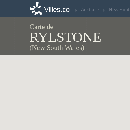
Villes.co
Villes.co
Australie
Australie
Ne
Ne
Carte de
RYLSTONE
(New South Wales)