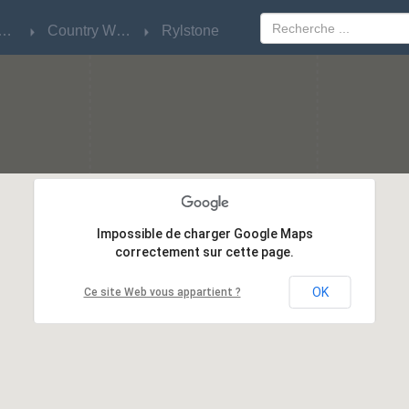
w South Wales
w South Wales
Country West
Country West
Rylstone
Rylstone
Impossible de charger Google Maps
Impossible de charger Google Maps
correctement sur cette page.
correctement sur cette page.
OK
OK
Ce site Web vous appartient ?
Ce site Web vous appartient ?