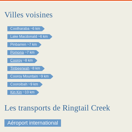
Villes voisines
Cootharaba
~6 km
Lake Macdonald
~6 km
Pinbarren
~7 km
Pomona
~7 km
Cooroy
~8 km
Tinbeerwah
~8 km
Cooroy Mountain
~9 km
Cooroibah
~9 km
Kin Kin
~10 km
Les transports de Ringtail Creek
Aéroport international