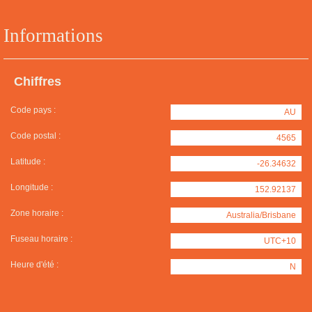
Informations
Chiffres
Code pays :
AU
Code postal :
4565
Latitude :
-26.34632
Longitude :
152.92137
Zone horaire :
Australia/Brisbane
Fuseau horaire :
UTC+10
Heure d'été :
N