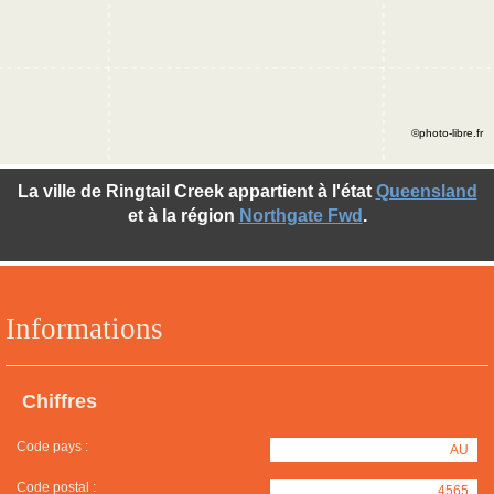
©photo-libre.fr
La ville de Ringtail Creek appartient à l'état
Queensland
et à la région
Northgate Fwd
.
Informations
Chiffres
Code pays :
AU
Code postal :
4565