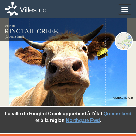
Villes.co
Villes.co
Toggle
Toggle
naviga
naviga
Ville de
RINGTAIL CREEK
(Queensland)
©photo-libre.fr
La ville de Ringtail Creek appartient à l'état
Queensland
et à la région
Northgate Fwd
.