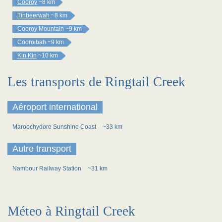
Cooroy
~8 km
Tinbeerwah
~8 km
Cooroy Mountain
~9 km
Cooroibah
~9 km
Kin Kin
~10 km
Les transports de Ringtail Creek
Aéroport international
Maroochydore Sunshine Coast
~33 km
Autre transport
Nambour Railway Station
~31 km
Méteo à Ringtail Creek