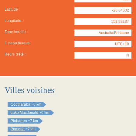
Latitude :
-26.34632
Longitude :
152.92137
Zone horaire :
Australia/Brisbane
Fuseau horaire :
UTC+10
Heure d'été :
N
Villes voisines
Cootharaba
~6 km
Lake Macdonald
~6 km
Pinbarren
~7 km
Pomona
~7 km