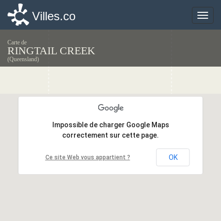
Villes.co
Villes.co
Toggle
Toggle
naviga
naviga
Carte de
RINGTAIL CREEK
(Queensland)
Impossible de charger Google Maps
Impossible de charger Google Maps
correctement sur cette page.
correctement sur cette page.
OK
OK
Ce site Web vous appartient ?
Ce site Web vous appartient ?