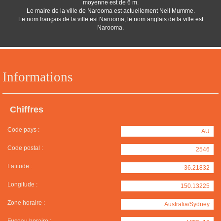
moyenne est de 6 m.
Le maire de la ville de Narooma est actuellement Neil Mumme.
Le nom français de la ville est Narooma, le nom anglais de la ville est
Narooma.
Informations
Chiffres
Code pays :
AU
Code postal :
2546
Latitude :
-36.21832
Longitude :
150.13225
Zone horaire :
Australia/Sydney