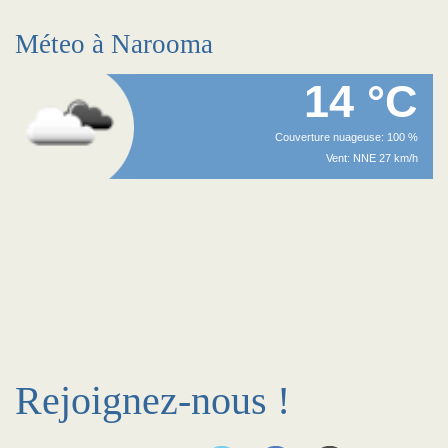
Méteo à Narooma
14 °C
Couverture nuageuse: 100 %
Vent: NNE 27 km/h
Rejoignez-nous !