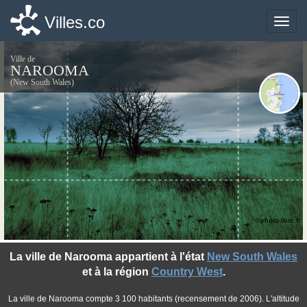
Villes.co
Villes.co
Toggle
Toggle
naviga
naviga
Ville de
NAROOMA
(New South Wales)
©photo-libre.fr
La ville de Narooma appartient à l'état
New South Wales
et à la région
Country West
.
La ville de Narooma compte 3 100 habitants (recensement de 2006). L'altitude