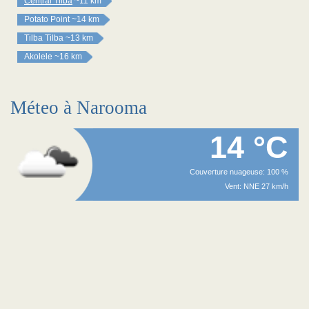
Central Tilba
~11 km
Potato Point
~14 km
Tilba Tilba
~13 km
Akolele
~16 km
Méteo à Narooma
14 °C
Couverture nuageuse: 100 %
Vent: NNE 27 km/h