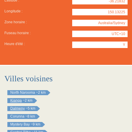
Latitude :
-36.21832
Longitude :
150.13225
Zone horaire :
Australia/Sydney
Fuseau horaire :
UTC+10
Heure d'été :
Y
Villes voisines
North Narooma
~2 km
Kianga
~2 km
Dalmeny
~5 km
Corunna
~8 km
Mystery Bay
~9 km