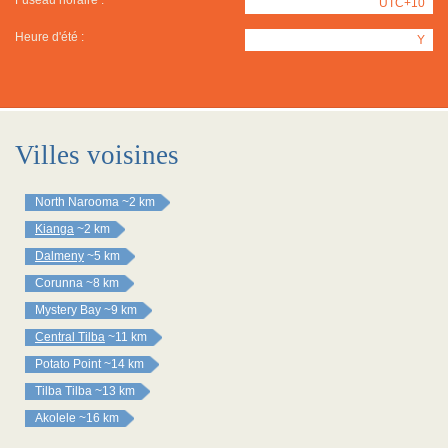
Fuseau horaire :
UTC+10
Heure d'été :
Y
Villes voisines
North Narooma
~2 km
Kianga
~2 km
Dalmeny
~5 km
Corunna
~8 km
Mystery Bay
~9 km
Central Tilba
~11 km
Potato Point
~14 km
Tilba Tilba
~13 km
Akolele
~16 km