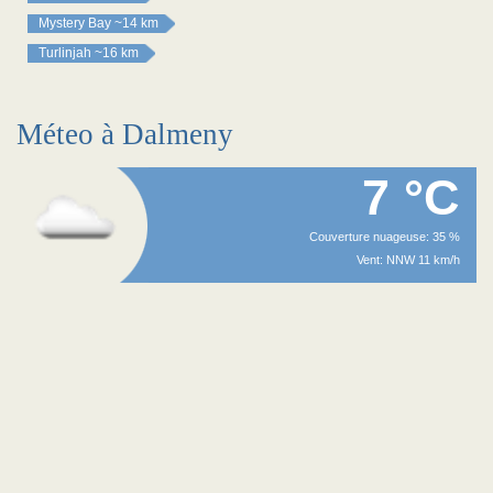
Mystery Bay
~14 km
Turlinjah
~16 km
Méteo à Dalmeny
7 °C
Couverture nuageuse: 35 %
Vent: NNW 11 km/h