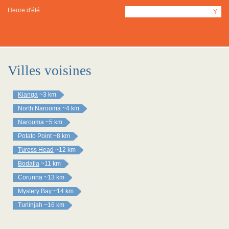
Heure d'été :
Y
Villes voisines
Kianga
~3 km
North Narooma
~4 km
Narooma
~5 km
Potato Point
~8 km
Tuross Head
~12 km
Bodalla
~11 km
Corunna
~13 km
Mystery Bay
~14 km
Turlinjah
~16 km