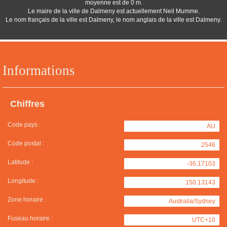
moyenne est de 0 m.
Le maire de la ville de Dalmeny est actuellement Neil Mumme.
Le nom français de la ville est Dalmeny, le nom anglais de la ville est Dalmeny.
Informations
Chiffres
Code pays :
AU
Code postal :
2546
Latitude :
-36.17103
Longitude :
150.13143
Zone horaire :
Australia/Sydney
Fuseau horaire :
UTC+10