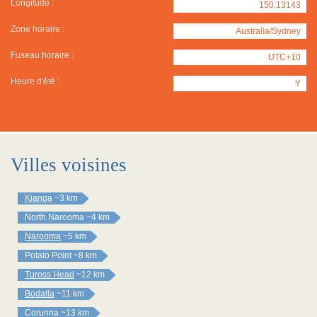
Longitude :
150.13143
Zone horaire :
Australia/Sydney
Fuseau horaire :
UTC+10
Heure d'été :
Y
Villes voisines
Kianga
~3 km
North Narooma
~4 km
Narooma
~5 km
Potato Point
~8 km
Tuross Head
~12 km
Bodalla
~11 km
Corunna
~13 km