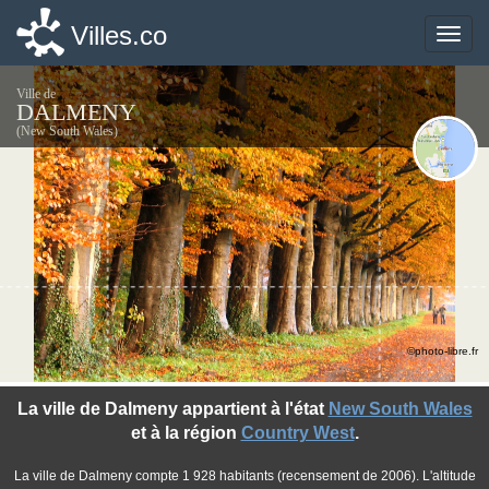
Villes.co
Villes.co
Toggle
Toggle
naviga
naviga
Ville de
DALMENY
(New South Wales)
©photo-libre.fr
La ville de Dalmeny appartient à l'état
New South Wales
et à la région
Country West
.
La ville de Dalmeny compte 1 928 habitants (recensement de 2006). L'altitude