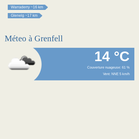
Warraderry
~16 km
Glenelg
~17 km
Méteo à Grenfell
14 °C
Couverture nuageuse: 61 %
Vent: NNE 5 km/h