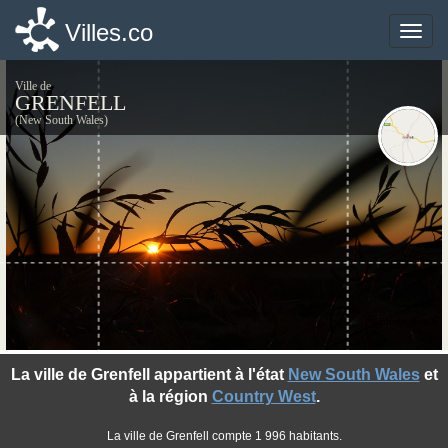
Villes.co
Villes.co
Toggle
Toggle
naviga
naviga
Ville de
GRENFELL
(New South Wales)
©photo-libre.fr
La ville de Grenfell appartient à l'état
New South Wales
et
à la région
Country West
.
La ville de Grenfell compte 1 996 habitants.