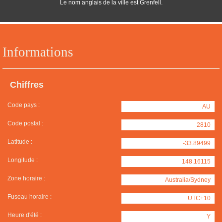
Le nom anglais de la ville est Grenfell.
Informations
Chiffres
Code pays :
AU
Code postal :
2810
Latitude :
-33.89499
Longitude :
148.16115
Zone horaire :
Australia/Sydney
Fuseau horaire :
UTC+10
Heure d'été :
Y