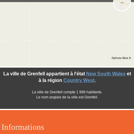
©photo-libre.fr
La ville de Grenfell appartient à l'état
New South Wales
et
à la région
Country West
.
La ville de Grenfell compte 1 996 habitants.
Le nom anglais de la ville est Grenfell.
Informations