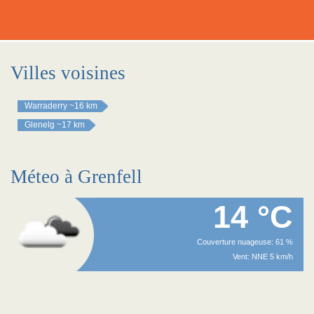
Villes voisines
Warraderry
~16 km
Glenelg
~17 km
Méteo à Grenfell
14 °C
Couverture nuageuse: 61 %
Vent: NNE 5 km/h