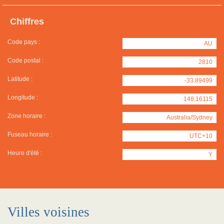
Chiffres
Code pays :
AU
Code postal :
2810
Latitude :
-33.89499
Longitude :
148.16115
Zone horaire :
Australia/Sydney
Fuseau horaire :
UTC+10
Heure d'été :
Y
Villes voisines