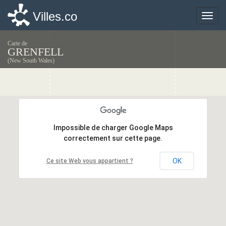
Villes.co
Villes.co
Toggle
Toggle
naviga
naviga
Carte de
GRENFELL
(New South Wales)
Impossible de charger Google Maps
Impossible de charger Google Maps
correctement sur cette page.
correctement sur cette page.
OK
OK
Ce site Web vous appartient ?
Ce site Web vous appartient ?