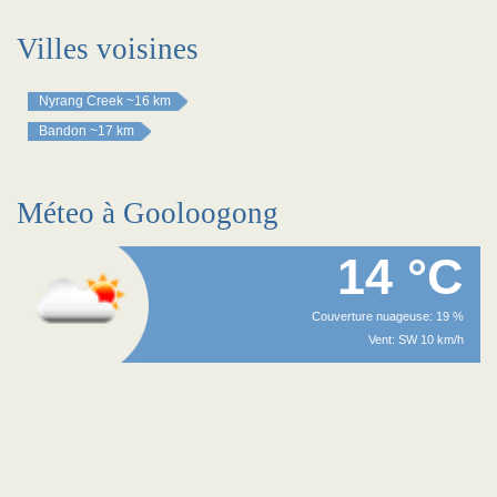
Villes voisines
Nyrang Creek
~16 km
Bandon
~17 km
Méteo à Gooloogong
14 °C
Couverture nuageuse: 19 %
Vent: SW 10 km/h