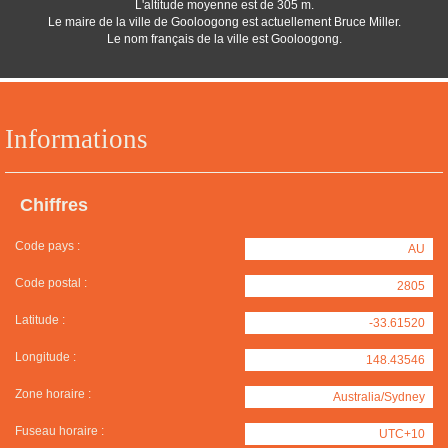
L'altitude moyenne est de 305 m.
Le maire de la ville de Gooloogong est actuellement Bruce Miller.
Le nom français de la ville est Gooloogong.
Informations
Chiffres
Code pays :
AU
Code postal :
2805
Latitude :
-33.61520
Longitude :
148.43546
Zone horaire :
Australia/Sydney
Fuseau horaire :
UTC+10