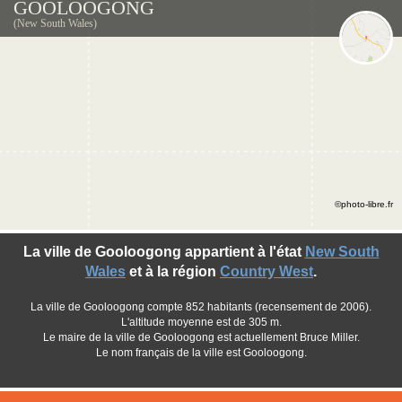
GOOLOOGONG
(New South Wales)
©photo-libre.fr
La ville de Gooloogong appartient à l'état
New South
Wales
et à la région
Country West
.
La ville de Gooloogong compte 852 habitants (recensement de 2006).
L'altitude moyenne est de 305 m.
Le maire de la ville de Gooloogong est actuellement Bruce Miller.
Le nom français de la ville est Gooloogong.