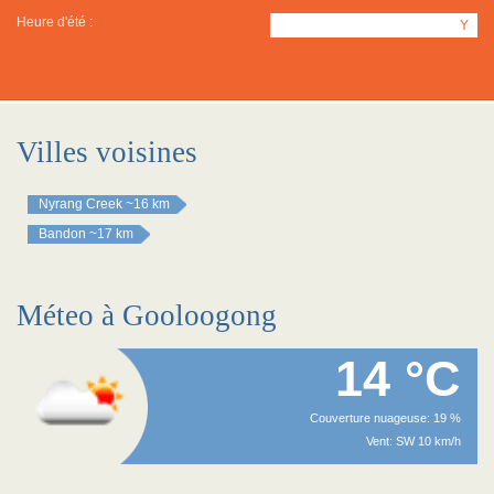
Heure d'été :
Y
Villes voisines
Nyrang Creek
~16 km
Bandon
~17 km
Méteo à Gooloogong
14 °C
Couverture nuageuse: 19 %
Vent: SW 10 km/h