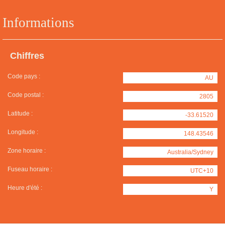
Informations
Chiffres
Code pays :
AU
Code postal :
2805
Latitude :
-33.61520
Longitude :
148.43546
Zone horaire :
Australia/Sydney
Fuseau horaire :
UTC+10
Heure d'été :
Y