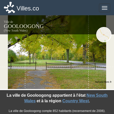
Villes.co
Villes.co
Toggle
Toggle
naviga
naviga
Ville de
GOOLOOGONG
(New South Wales)
©photo-libre.fr
La ville de Gooloogong appartient à l'état
New South
Wales
et à la région
Country West
.
La ville de Gooloogong compte 852 habitants (recensement de 2006).