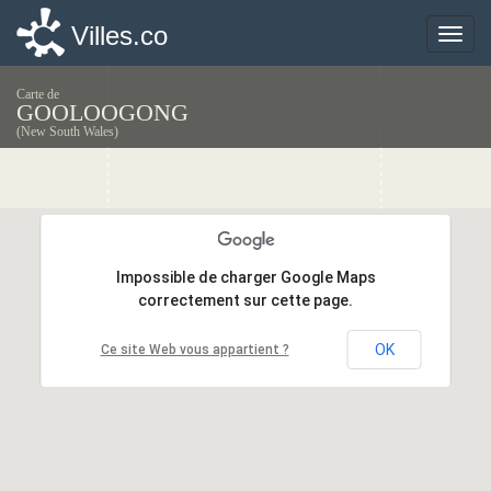
Villes.co
Villes.co
Toggle
Toggle
naviga
naviga
Carte de
GOOLOOGONG
(New South Wales)
Impossible de charger Google Maps
Impossible de charger Google Maps
correctement sur cette page.
correctement sur cette page.
OK
OK
Ce site Web vous appartient ?
Ce site Web vous appartient ?